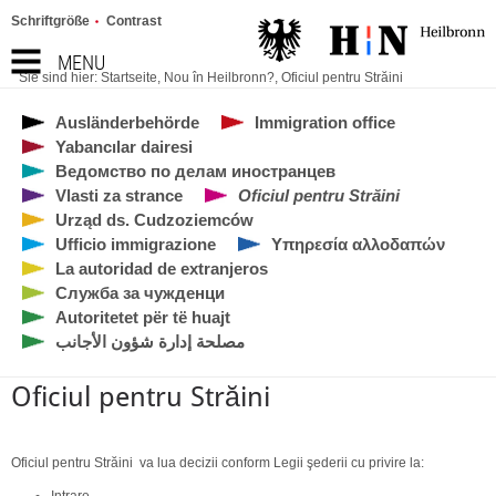
Schriftgröße
Contrast
MENU
Sie sind hier:
Startseite
,
Nou în Heilbronn?
,
Oficiul pentru Străini
Ausländerbehörde
Immigration office
Yabancılar dairesi
Ведомство по делам иностранцев
Vlasti za strance
Oficiul pentru Străini
Urząd ds. Cudzoziemców
Ufficio immigrazione
Υπηρεσία αλλοδαπών
La autoridad de extranjeros
Служба за чужденци
Autoritetet për të huajt
مصلحة إدارة شؤون الأجانب
Oficiul pentru Străini
Oficiul pentru Străini va lua decizii conform Legii şederii cu privire la:
Intrare