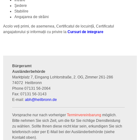
Şedere
Stabilire
Angajarea de străini
Acolo veți primi, de asemenea, Certificatul de locuință, Certificatul
angajatorului și informații cu privire la
Cursuri de integrare
Bürgeramt
Ausländerbehörde
Marktplatz 7, Eingang Lohtorstraße, 2. OG, Zimmer 261-286
74072
Heilbronn
Phone
07131 56-2064
Fax:
07131 56-3143
E-mail:
abh
@
heilbronn.de
Vorsprache nur nach vorheriger
Terminvereinbarung
möglich.
Bitte nehmen Sie sich Zeit, um die für Sie richtige Dienstleistung
zu wählen. Sollte Ihnen diese nicht klar sein, erkundigen Sie sich
telefonisch oder per E-Mail bei der Ausländerbehörde (siehe
Kontakt oben).