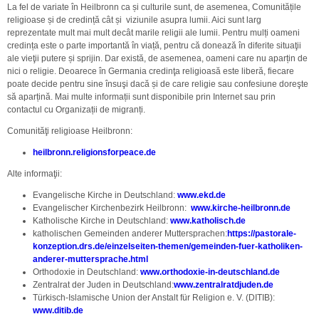
La fel de variate în Heilbronn ca și culturile sunt, de asemenea, Comunitățile
religioase și de credință cât și viziunile asupra lumii. Aici sunt larg
reprezentate mult mai mult decât marile religii ale lumii. Pentru mulți oameni
credința este o parte importantă în viață, pentru că donează în diferite situaţii
ale vieţii putere și sprijin. Dar există, de asemenea, oameni care nu aparțin de
nici o religie. Deoarece în Germania credinţa religioasă este liberă, fiecare
poate decide pentru sine însuşi dacă și de care religie sau confesiune doreşte
să aparțină. Mai multe informații sunt disponibile prin Internet sau prin
contactul cu Organizații de migranți.
Comunităţi religioase Heilbronn:
heilbronn.religionsforpeace.de
Alte informaţii:
Evangelische Kirche in Deutschland:
www.ekd.de
Evangelischer Kirchenbezirk Heilbronn:
www.kirche-heilbronn.de
Katholische Kirche in Deutschland:
www.katholisch.de
katholischen Gemeinden anderer Muttersprachen:
https://pastorale-
konzeption.drs.de/einzelseiten-themen/gemeinden-fuer-katholiken-
anderer-muttersprache.html
Orthodoxie in Deutschland:
www.orthodoxie-in-deutschland.de
Zentralrat der Juden in Deutschland:
www.zentralratdjuden.de
Türkisch-Islamische Union der Anstalt für Religion e. V. (DITIB):
www.ditib.de