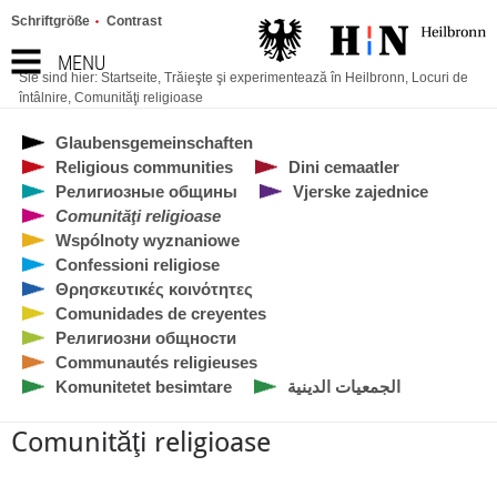
Schriftgröße
Contrast
MENU
Sie sind hier:
Startseite
,
Trăieşte şi experimentează în Heilbronn
,
Locuri de
întâlnire
,
Comunităţi religioase
Glaubensgemeinschaften
Religious communities
Dini cemaatler
Религиозные общины
Vjerske zajednice
Comunităţi religioase
Wspólnoty wyznaniowe
Confessioni religiose
Θρησκευτικές κοινότητες
Comunidades de creyentes
Религиозни общности
Communautés religieuses
Komunitetet besimtare
الجمعيات الدينية
Comunităţi religioase