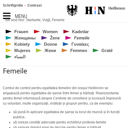
Schriftgröße
Contrast
MENU
Sie sind hier:
Startseite
,
Viaţă
,
Femeile
Frauen
Women
Kadınlar
Женщины
Žene
Femeile
Kobiety
Donne
Γυναίκες
Mujeres
Жени
Femmes
Gratë
النساء
Femeile
Centrul de control pentru egalitatea femeilor din orașul Heilbronn se
angajează pentru egalitatea de șanse între femei și bărbați. Reprezentanta
pentru femei informează despre Centrele de consiliere și lucrează împreună
cu voluntari, multe organizații, instituții și grupuri pentru, ca de exemplu:
să pună în aplicare egalitatea de șanse la locul de muncă și în funcții
publice,
să creeze condiții adecvate pentru echilibrul profesie-familie
să asigure dreptul egal de decizie pentru femei şi bărbaţi