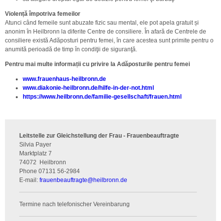
Violență împotriva femeilor
Atunci când femeile sunt abuzate fizic sau mental, ele pot apela gratuit și
anonim în Heilbronn la diferite Centre de consiliere. În afară de Centrele de
consiliere există Adăposturi pentru femei, în care acestea sunt primite pentru o
anumită perioadă de timp în condiţii de siguranţă.
Pentru mai multe informații cu privire la Adăposturile pentru femei
www.frauenhaus-heilbronn.de
www.diakonie-heilbronn.de/hilfe-in-der-not.html
https://www.heilbronn.de/familie-gesellschaft/frauen.html
Leitstelle zur Gleichstellung der Frau - Frauenbeauftragte
Silvia Payer
Marktplatz 7
74072
Heilbronn
Phone
07131 56-2984
E-mail:
frauenbeauftragte
@
heilbronn.de
Termine nach telefonischer Vereinbarung