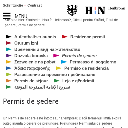
Schriftgröße
Contrast
MENU
Sie sind hier:
Startseite
,
Nou în Heilbronn?
,
Oficiul pentru Străini
,
Titlul de
şedere
,
Permis de şedere
Aufenthaltserlaubnis
Residence permit
Oturum izni
Временный вид на жительство
Dozvola boravka
Permis de şedere
Zezwolenie na pobyt
Permesso di soggiorno
Άδεια παραμονής
Permiso de residencia
Разрешение за временно пребиваване
Permis de séjour
Leja e qëndrimit
تصريح الإقامة الممنوحة المؤقتة
Permis de şedere
Un Permis de ședere este întotdeauna temporar. Dacă termenul limită expiră,
puteți înainta o cerere de prelungire. Prelungirea Permisului de şedere