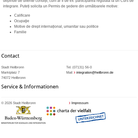
depinde de diferite condiții, cum ar fi de ex. participarea regulată la un Curs de
integrare. Puteți solicita un Permis de şedere din următoarele motive:
Calificare
Ocupaţie
Motive de drept internațional, umanitar sau politice
Familie
Contact
Stadt Heilbronn
Tel. (07131) 56-0
Marktplatz 7
Mail:
integration@heilbronn.de
74072 Heilbronn
Service & Informationen
© 2026 Stadt Heilbronn
Impressum