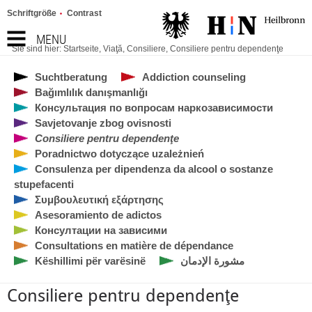
Schriftgröße
Contrast
MENU
Sie sind hier:
Startseite
,
Viaţă
,
Consiliere
,
Consiliere pentru dependenţe
Suchtberatung
Addiction counseling
Bağımlılık danışmanlığı
Консультация по вопросам наркозависимости
Savjetovanje zbog ovisnosti
Consiliere pentru dependenţe
Poradnictwo dotyczące uzależnień
Consulenza per dipendenza da alcool o sostanze
stupefacenti
Συμβουλευτική εξάρτησης
Asesoramiento de adictos
Консултации на зависими
Consultations en matière de dépendance
Këshillimi për varësinë
مشورة الإدمان
Consiliere pentru dependenţe