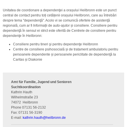
Unitatea de coordonare a dependenţei a orașului Heilbronn este un punct
central de contact pentru toți cetățenii orașului Heilbronn, care au întrebări
despre tema "dependenţă". Acolo vi se comunică ofertele de asistenţă
regională, cum ar fi Informații de auto-ajutor și consiliere. Consiliere pentru
dependenţă în sensul ei strict este oferită de Centrele de consiliere pentru
dependenţe în Heilbronn:
Consiliere pentru tineri şi pentru dependenţe Heilbronn
Centre de consiliere psihosocială și de tratament ambulatoriu pentru
persoanele dependente și persoanele periclitate de dependenţă la
Caritas și Diakonie
Amt für Familie, Jugend und Senioren
Suchtkoordination
Kathrin Hauth
Wilhelmstraße 23
74072
Heilbronn
Phone
07131 56-2132
Fax:
07131 56-3190
E-mail:
kathrin.hauth
@
heilbronn.de