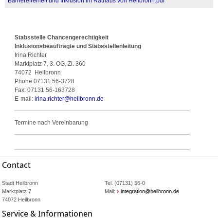
Barrierefreiheit und Inklusion im Rathaus von Heilbronn.pdf
Stabsstelle Chancengerechtigkeit
Inklusionsbeauftragte und Stabsstellenleitung
Irina Richter
Marktplatz 7, 3. OG, Zi. 360
74072
Heilbronn
Phone
07131 56-3728
Fax:
07131 56-163728
E-mail:
irina.richter
@
heilbronn.de
Termine nach Vereinbarung
Contact
Stadt Heilbronn
Tel. (07131) 56-0
Marktplatz 7
Mail:
integration@heilbronn.de
74072 Heilbronn
Service & Informationen