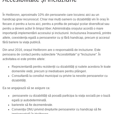
În Heilbronn, aproximativ 10% din persoanele care locuiesc aici au un
handicap grav recunoscut. Chiar mai mulți oameni cu dizabilități vin în oraș în
fiecare zi pentru a lucra aici, pentru a profita de peisajul școlar diversificat sau
pentru a deveni activi în timpul liber. Administrația orașului acordă o mare
importanță implementării accesului și incluziunii. Incluziunea înseamnă, printre
altele, coexistența egală a persoanelor cu și fără handicap, precum și accesul
fără bariere la viața publică.
Din anul 2016, orașul Heilbronn are o responsabilă de incluziune. Este
persoana de contact pentru subiectele "Accesibilitate" și "Incluziune". În
activitatea ei este printre altele:
Reprezentantă pentru rezidenții cu dizabilități și rudele acestora în toate
domeniile vieții, precum și mediatoare pentru plângeri.
Consultantă la consiliul municipal cu privire la nevoile persoanelor cu
dizabilități.
Ea se angajează să se asigure ca:
persoanele cu dizabilități să pooată participa la viața socială pe o bază
egală și autodeterminată.
barierele să fie dezmembrate.
Convenția ONU privind drepturile persoanelor cu handicap să fie
implementată în Heilbronn.