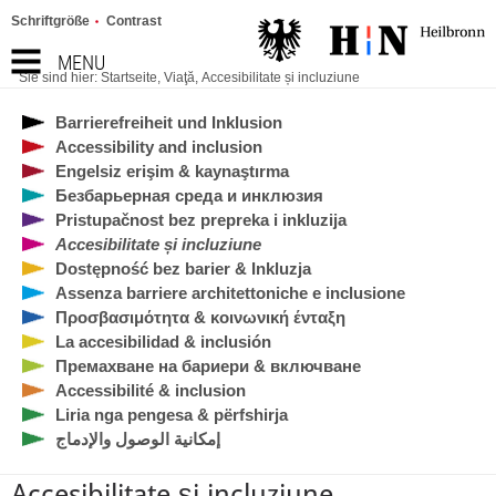
Schriftgröße
Contrast
MENU
Sie sind hier:
Startseite
,
Viaţă
,
Accesibilitate și incluziune
Barrierefreiheit und Inklusion
Accessibility and inclusion
Engelsiz erişim & kaynaştırma
Безбарьерная среда и инклюзия
Pristupačnost bez prepreka i inkluzija
Accesibilitate și incluziune
Dostępność bez barier & Inkluzja
Assenza barriere architettoniche e inclusione
Προσβασιμότητα & κοινωνική ένταξη
La accesibilidad & inclusión
Премахване на бариери & включване
Accessibilité & inclusion
Liria nga pengesa & përfshirja
إمكانية الوصول والإدماج
Accesibilitate și incluziune