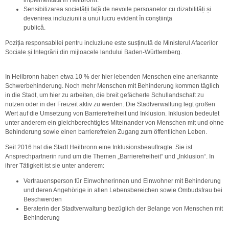
Sensibilizarea societății față de nevoile persoanelor cu dizabilități și
devenirea incluziunii a unui lucru evident în conştiinţa
publică.
Poziția responsabilei pentru incluziune este susținută de Ministerul Afacerilor
Sociale și Integrării din mijloacele landului Baden-Württemberg.
In Heilbronn haben etwa 10 % der hier lebenden Menschen eine anerkannte
Schwerbehinderung. Noch mehr Menschen mit Behinderung kommen täglich
in die Stadt, um hier zu arbeiten, die breit gefächerte Schullandschaft zu
nutzen oder in der Freizeit aktiv zu werden. Die Stadtverwaltung legt großen
Wert auf die Umsetzung von Barrierefreiheit und Inklusion. Inklusion bedeutet
unter anderem ein gleichberechtigtes Miteinander von Menschen mit und ohne
Behinderung sowie einen barrierefreien Zugang zum öffentlichen Leben.
Seit 2016 hat die Stadt Heilbronn eine Inklusionsbeauftragte. Sie ist
Ansprechpartnerin rund um die Themen „Barrierefreiheit“ und „Inklusion“. In
ihrer Tätigkeit ist sie unter anderem:
Vertrauensperson für Einwohnerinnen und Einwohner mit Behinderung
und deren Angehörige in allen Lebensbereichen sowie Ombudsfrau bei
Beschwerden
Beraterin der Stadtverwaltung bezüglich der Belange von Menschen mit
Behinderung