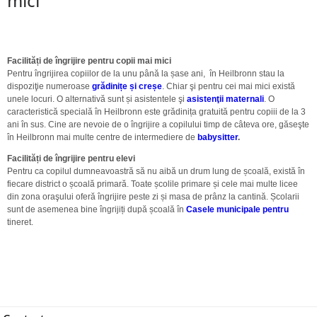
mici
Facilități de îngrijire pentru copii mai mici
Pentru îngrijirea copiilor de la unu până la șase ani, în Heilbronn stau la
dispoziţie numeroase
grădinițe și creșe
. Chiar şi pentru cei mai mici există
unele locuri. O alternativă sunt și asistentele şi
asistenţii maternali
. O
caracteristică specială în Heilbronn este grădinița gratuită pentru copiii de la 3
ani în sus. Cine are nevoie de o îngrijire a copilului timp de câteva ore, găseşte
în Heilbronn mai multe centre de intermediere de
babysitter
.
Facilități de îngrijire pentru elevi
Pentru ca copilul dumneavoastră să nu aibă un drum lung de școală, există în
fiecare district o școală primară. Toate școlile primare și cele mai multe licee
din zona oraşului oferă îngrijire peste zi și masa de prânz la cantină. Școlarii
sunt de asemenea bine îngrijiți după școală în
Casele municipale pentru
tineret.