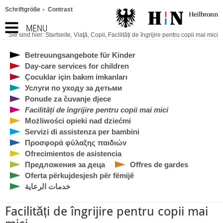
Schriftgröße
Contrast
MENU
Sie sind hier:
Startseite
,
Viaţă
,
Copii
,
Facilități de îngrijire pentru copii mai mici
Betreuungsangebote für Kinder
Day-care services for children
Çocuklar için bakım imkanları
Услуги по уходу за детьми
Ponude za čuvanje djece
Facilități de îngrijire pentru copii mai mici
Możliwości opieki nad dziećmi
Servizi di assistenza per bambini
Προσφορά φύλαξης παιδιών
Ofrecimientos de asistencia
Предложения за деца
Offres de gardes
Oferta përkujdesjesh për fëmijë
خدمات الرعاية
Facilități de îngrijire pentru copii mai