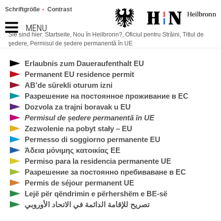
Schriftgröße
Contrast
MENU
Sie sind hier:
Startseite
,
Nou în Heilbronn?
,
Oficiul pentru Străini
,
Titlul de
şedere
,
Permisul de ședere permanentă în UE
Erlaubnis zum Daueraufenthalt EU
Permanent EU residence permit
AB’de sürekli oturum izni
Разрешение на постоянное проживание в ЕС
Dozvola za trajni boravak u EU
Permisul de ședere permanentă în UE
Zezwolenie na pobyt stały – EU
Permesso di soggiorno permanente EU
Άδεια μόνιμης κατοικίας ΕΕ
Permiso para la residencia permanente UE
Разрешение за постоянно пребиваване в ЕС
Permis de séjour permanent UE
Lejë për qëndrimin e përhershëm e BE-së
تصريح للإقامة الدائمة في الاتحاد الأوروبي