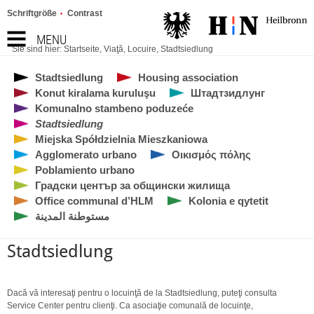
Schriftgröße
Contrast
MENU
Sie sind hier:
Startseite
,
Viaţă
,
Locuire
,
Stadtsiedlung
Stadtsiedlung
Housing association
Konut kiralama kuruluşu
Штадтзидлунг
Komunalno stambeno poduzeće
Stadtsiedlung
Miejska Spółdzielnia Mieszkaniowa
Agglomerato urbano
Οικισμός πόλης
Poblamiento urbano
Градски център за общински жилища
Office communal d’HLM
Kolonia e qytetit
مستوطنة المدينة
Stadtsiedlung
Dacă vă interesaţi pentru o locuinţă de la Stadtsiedlung, puteţi consulta
Service Center pentru clienţi. Ca asociaţie comunală de locuinţe,