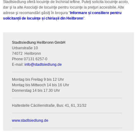
Stadtsiedlung oferă locuinţe de închiriat ieftine. Puteţi solicita locuinţe acolo,
dar şi la alte Asociaţii de locuinţe pentru locuinţe la preţuri accesibile. Alte
adrese şi recomandări găsiţi în broşura “
Informare și consiliere pentru
solicitanții de locuinţe și chiriașii din Heilbronn
".
Stadtsiedlung Heilbronn GmbH
Urbanstraße 10
74072
Heilbronn
Phone
07131 6257-0
E-mail:
info
@
stadtsiedlung.de
Montag bis Freitag 9 bis 12 Uhr
Montag bis Mittwoch 14 bis 16 Uhr
Donnerstag 14 bis 17.30 Uhr
Haltestelle Cäcilienstraße, Bus: 41, 61, 31/32
www.stadtsiedlung.de