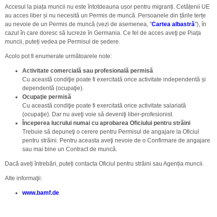
Accesul la piața muncii nu este întotdeauna ușor pentru migranți. Cetățenii UE
au acces liber și nu necesită un Permis de muncă. Persoanele din țările terțe
au nevoie de un Permis de muncă (vezi de asemenea, "
Cartea albastră
"), în
cazul în care doresc să lucreze în Germania. Ce fel de acces aveţi pe Piața
muncii, puteți vedea pe Permisul de ședere.
Acolo pot fi enumerate următoarele note:
Activitate comercială sau profesională permisă
Cu această condiţie poate fi exercitată orice activitate independentă și
dependentă (ocupaţie).
Ocupaţie permisă
Cu această condiţie poate fi exercitată orice activitate salariată
(ocupaţie). Dar nu aveţi voie să deveniţi liber-profesionist.
Începerea lucrului numai cu aprobarea Oficiului pentru străini
Trebuie să depuneţi o cerere pentru Permisul de angajare la Oficiul
pentru străini. Pentru aceasta aveţi nevoie de o Confirmare de angajare
sau mai bine un Contract de muncă.
Dacă aveți întrebări, puteți contacta Oficiul pentru străini sau Agenția muncii.
Alte informaţii:
www.bamf.de