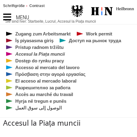
Schriftgröße
Contrast
MENU
Sie sind hier:
Startseite
,
Lucrul
,
Accesul la Piața muncii
Zugang zum Arbeitsmarkt
Work permit
İş piyasasına giriş
Доступ на рынок труда
Pristup radnom tržištu
Accesul la Piața muncii
Dostęp do rynku pracy
Accesso al mercato del lavoro
Πρόσβαση στην αγορά εργασίας
El acceso al mercado laboral
Разрешително за работа
Accès au marché du travail
Hyrja në tregun e punës
الوصول إلى سوق العمل
Accesul la Piața muncii