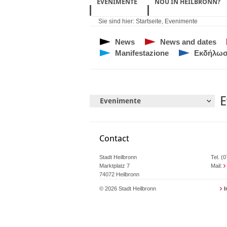
EVENIMENTE
NOU ÎN HEILBRONN?
Sie sind hier:
Startseite
,
Evenimente
News
News and dates
Manifestazione
Εκδήλωσ
E
Evenimente
Contact
Stadt Heilbronn
Tel. (
Marktplatz 7
Mail:
74072 Heilbronn
© 2026 Stadt Heilbronn