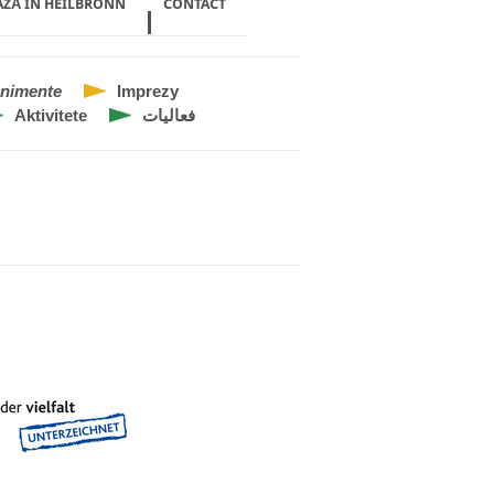
AZĂ ÎN HEILBRONN
CONTACT
nimente
Imprezy
Aktivitete
فعاليات