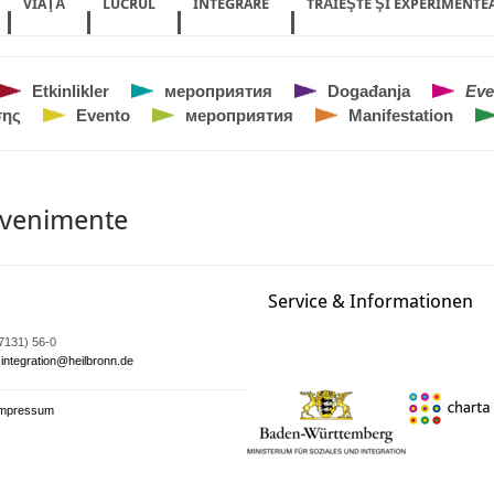
VIAŢĂ
LUCRUL
INTEGRARE
TRĂIEŞTE ŞI EXPERIMENTE
Etkinlikler
мероприятия
Događanja
Eve
ης
Evento
мероприятия
Manifestation
venimente
Service & Informationen
07131) 56-0
integration@heilbronn.de
Impressum