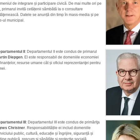
meniul de integrare și participare civică. De mai multe ori pe
, primarul invită cetățenii sâmbătă la o consultare
tăţenească. Datele se anunță din timp în mass-media și pe
te-ul municipal.
partamentul II
: Departamentul II este condus de primarul
rtin Diepgen
. El este responsabil de domeniile economiei
 finanțelor, resurse umane cât și oficiul reprezentanţei pentru
mei.
partamentul III
: Departamentul III este condus de primăriţa
nes Christner
. Responsabilitățile ei includ domeniile
rviciului public, cultură, educație și îngrijire, siguranță și
dine publică, precum și sănătăte și protecție socială.