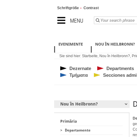
Schriftgröße
Contrast
MENU
EVENIMENTE
NOU ÎN HEILBRONN?
Sie sind hier:
Startseite
,
Nou în Heilbronn?
,
Pri
Dezernate
Departments
Τμήματα
Secciones admin
D
Nou în Heilbronn?
De
Primăria
ge
Co
>
Departamente
re