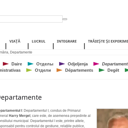
VIAŢĂ
LUCRUL
INTEGRARE
TRĂIEŞTE ŞI EXPERIM
măria
,
Departamente
Daire
Отделы
Odjeljenja
Departament
istrativas
Отдели
Départements
Degët
epartamente
partamentul I
: Departamentul I, condus de Primarul
neral
Harry Mergel
, care este, de asemenea președinte al
nsiliului municipal. Departamentul I este, printre altele,
sponsabil pentru controlul de gestiune, relațiile publice,