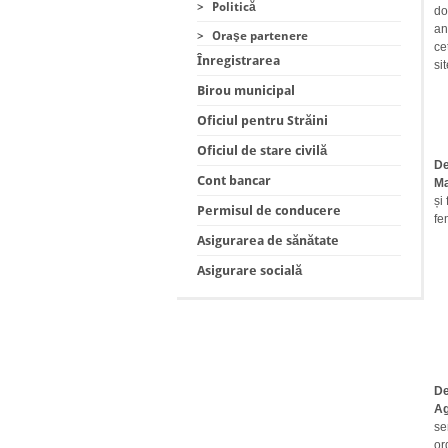
>
Politică
do
an
>
Oraşe partenere
ce
Înregistrarea
si
Birou municipal
Oficiul pentru Străini
Oficiul de stare civilă
De
Cont bancar
Ma
și
Permisul de conducere
fe
Asigurarea de sănătate
Asigurare socială
De
Ag
se
or