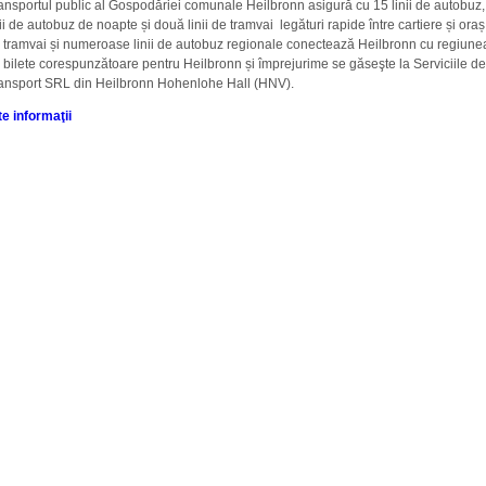
ansportul public al Gospodăriei comunale Heilbronn asigură cu 15 linii de autobuz
nii de autobuz de noapte și două linii de tramvai legături rapide între cartiere și oraș.
 tramvai și numeroase linii de autobuz regionale conectează Heilbronn cu regiunea
 bilete corespunzătoare pentru Heilbronn și împrejurime se găseşte la Serviciile d
ansport SRL din Heilbronn Hohenlohe Hall (HNV).
te informaţii