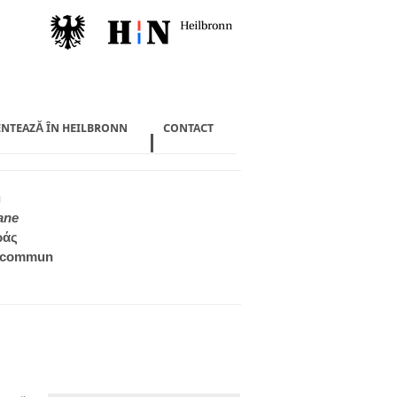
ENTEAZĂ ÎN HEILBRONN
CONTACT
ı
ane
ράς
n commun