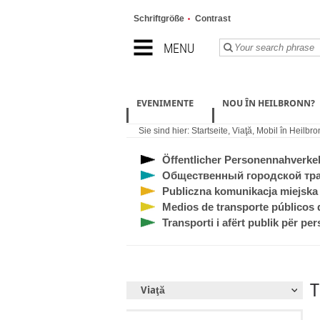
Schriftgröße
Contrast
MENU
EVENIMENTE
NOU ÎN HEILBRONN?
Sie sind hier:
Startseite
,
Viaţă
,
Mobil în Heilbro
Öffentlicher Personennahverke
Общественный городской тр
Publiczna komunikacja miejska
Medios de transporte públicos 
Transporti i afërt publik për pe
T
Viaţă