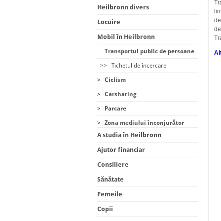
Tr
Heilbronn divers
li
de
Locuire
de
Mobil în Heilbronn
Tr
Transportul public de persoane
Al
>>
Tichetul de încercare
>
Ciclism
>
Carsharing
>
Parcare
>
Zona mediului înconjurător
A studia în Heilbronn
Ajutor financiar
Consiliere
Sănătate
Femeile
Copii