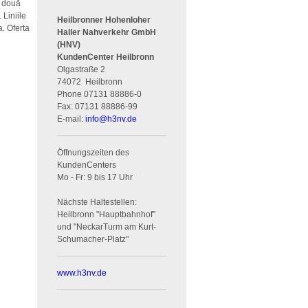
, două
 Liniile
Heilbronner Hohenloher
. Oferta
Haller Nahverkehr GmbH
e
(HNV)
KundenCenter Heilbronn
Olgastraße 2
74072
Heilbronn
Phone
07131 88886-0
Fax:
07131 88886-99
E-mail:
info
@
h3nv.de
Öffnungszeiten des
KundenCenters
Mo - Fr: 9 bis 17 Uhr
Nächste Haltestellen:
Heilbronn "Hauptbahnhof"
und "NeckarTurm am Kurt-
Schumacher-Platz"
www.h3nv.de