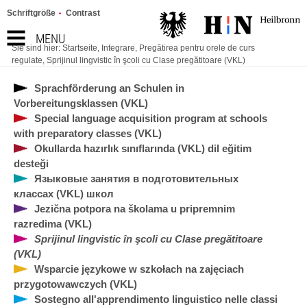
Schriftgröße
Contrast
MENU
Sie sind hier:
Startseite
,
Integrare
,
Pregătirea pentru orele de curs
regulate
,
Sprijinul lingvistic în şcoli cu Clase pregătitoare (VKL)
Sprachförderung an Schulen in
Vorbereitungsklassen (VKL)
Special language acquisition program at schools
with preparatory classes (VKL)
Okullarda hazırlık sınıflarında (VKL) dil eğitim
desteği
Языковые занятия в подготовительных
классах (VKL) школ
Jezična potpora na školama u pripremnim
razredima (VKL)
Sprijinul lingvistic în şcoli cu Clase pregătitoare
(VKL)
Wsparcie językowe w szkołach na zajęciach
przygotowawczych (VKL)
Sostegno all'apprendimento linguistico nelle classi