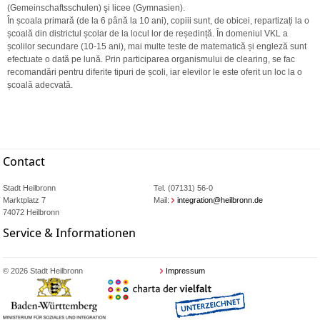
(Gemeinschaftsschulen) şi licee (Gymnasien).
În școala primară (de la 6 până la 10 ani), copiii sunt, de obicei, repartizați la o
școală din districtul școlar de la locul lor de reședință. În domeniul VKL a
școlilor secundare (10-15 ani), mai multe teste de matematică și engleză sunt
efectuate o dată pe lună. Prin participarea organismului de clearing, se fac
recomandări pentru diferite tipuri de școli, iar elevilor le este oferit un loc la o
școală adecvată.
Contact
Stadt Heilbronn
Tel. (07131) 56-0
Marktplatz 7
Mail:
integration@heilbronn.de
74072 Heilbronn
Service & Informationen
© 2026 Stadt Heilbronn
Impressum