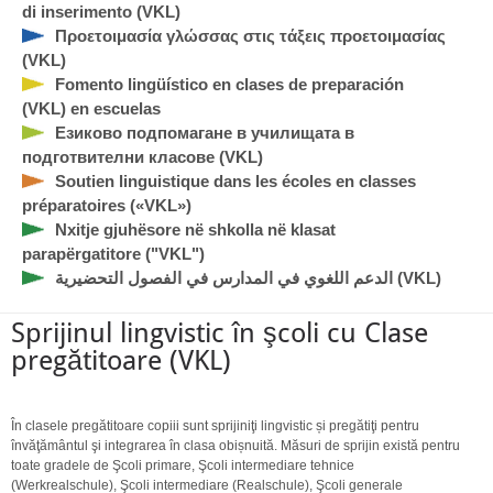
di inserimento (VKL)
Προετοιμασία γλώσσας στις τάξεις προετοιμασίας
(VKL)
Fomento lingüístico en clases de preparación
(VKL) en escuelas
Езиково подпомагане в училищата в
подготвителни класове (VKL)
Soutien linguistique dans les écoles en classes
préparatoires («VKL»)
Nxitje gjuhësore në shkolla në klasat
parapërgatitore ("VKL")
الدعم اللغوي في المدارس في الفصول التحضيرية (VKL)
Sprijinul lingvistic în şcoli cu Clase
pregătitoare (VKL)
În clasele pregătitoare copiii sunt sprijiniţi lingvistic și pregătiţi pentru
învăţământul şi integrarea în clasa obișnuită. Măsuri de sprijin există pentru
toate gradele de Şcoli primare, Şcoli intermediare tehnice
(Werkrealschule), Şcoli intermediare (Realschule), Şcoli generale