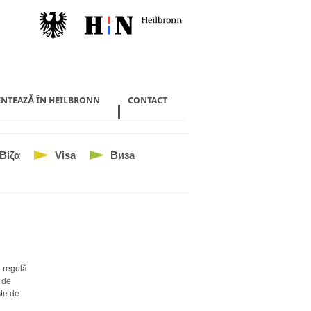
ENTEAZĂ ÎN HEILBRONN
CONTACT
Βίζα
Visa
Виза
e regulă
e de
te de