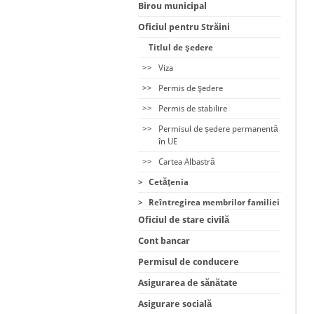
Birou municipal
Oficiul pentru Străini
Titlul de şedere
>>
Viza
>>
Permis de şedere
>>
Permis de stabilire
>>
Permisul de ședere permanentă
în UE
>>
Cartea Albastră
>
Cetăţenia
>
Reîntregirea membrilor familiei
Oficiul de stare civilă
Cont bancar
Permisul de conducere
Asigurarea de sănătate
Asigurare socială