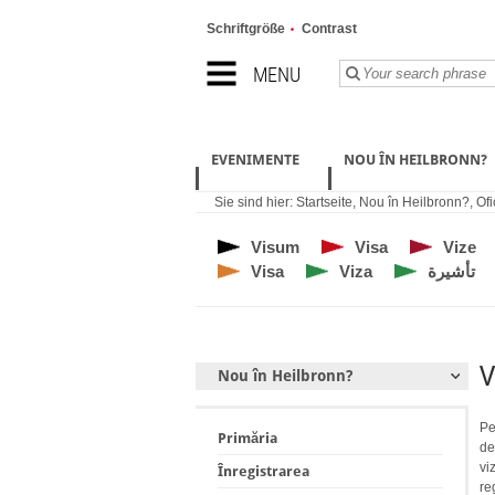
Schriftgröße
Contrast
MENU
EVENIMENTE
NOU ÎN HEILBRONN?
Sie sind hier:
Startseite
,
Nou în Heilbronn?
,
Ofi
Visum
Visa
Vize
Visa
Viza
تأشيرة
V
Nou în Heilbronn?
Pe
Primăria
de
vi
Înregistrarea
re