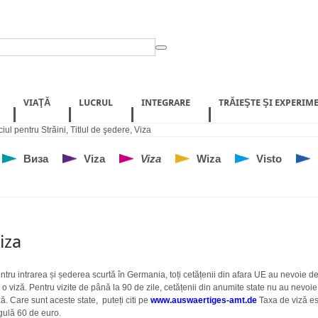
VIAŢĂ
LUCRUL
INTEGRARE
TRĂIEŞTE ŞI EXPERIM
ciul pentru Străini
,
Titlul de şedere
,
Viza
Виза
Viza
Viza
Wiza
Visto
iza
ntru intrarea și șederea scurtă în Germania, toți cetățenii din afara UE au nevoie d
 o viză. Pentru vizite de până la 90 de zile, cetățenii din anumite state nu au nevoi
ză. Care sunt aceste state, puteți citi pe
www.auswaertiges-amt.de
Taxa de viză es
gulă 60 de euro.