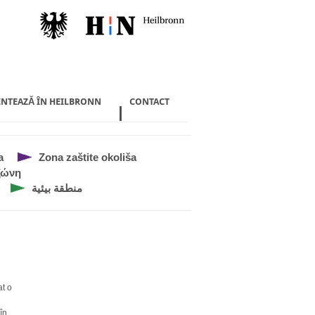
ENTEAZĂ ÎN HEILBRONN
CONTACT
а
Zona zaštite okoliša
ζώνη
منطقة بيئية
at o
în