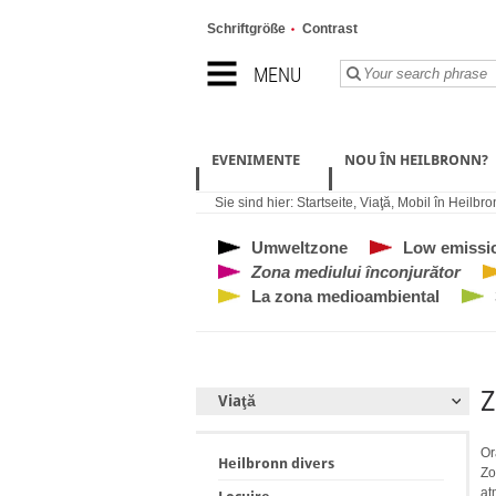
Schriftgröße
Contrast
MENU
EVENIMENTE
NOU ÎN HEILBRONN?
Sie sind hier:
Startseite
,
Viaţă
,
Mobil în Heilbro
Umweltzone
Low emissi
Zona mediului înconjurător
La zona medioambiental
Z
Viaţă
Or
Heilbronn divers
Zo
at