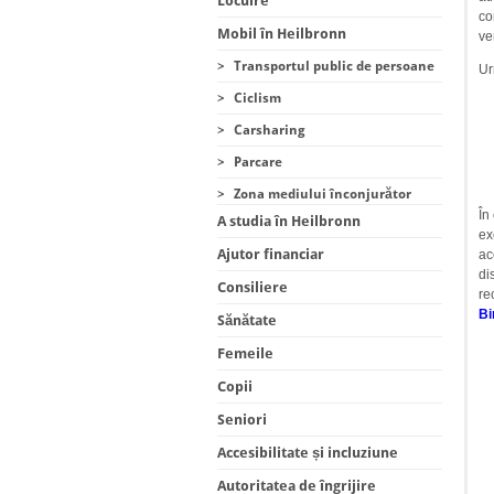
Locuire
co
Mobil în Heilbronn
ve
>
Transportul public de persoane
Ur
>
Ciclism
>
Carsharing
>
Parcare
>
Zona mediului înconjurător
În
A studia în Heilbronn
ex
Ajutor financiar
ac
di
Consiliere
re
Bi
Sănătate
Femeile
Copii
Seniori
Accesibilitate și incluziune
Autoritatea de îngrijire