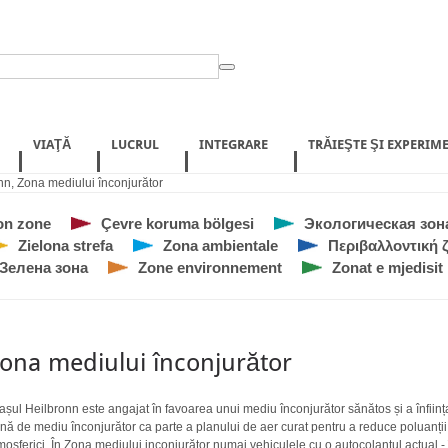
VIAŢĂ
LUCRUL
INTEGRARE
TRĂIEŞTE ŞI EXPERIM
nn
,
Zona mediului înconjurător
on zone
Çevre koruma bölgesi
Экологическая зон
Zielona strefa
Zona ambientale
Περιβαλλοντική 
Зелена зона
Zone environnement
Zonat e mjedisit
ona mediului înconjurător
așul Heilbronn este angajat în favoarea unui mediu înconjurător sănătos și a înființ
nă de mediu înconjurător ca parte a planului de aer curat pentru a reduce poluanții
mosferici. În Zona mediului inconjurător numai vehiculele cu o autocolantul actual - 