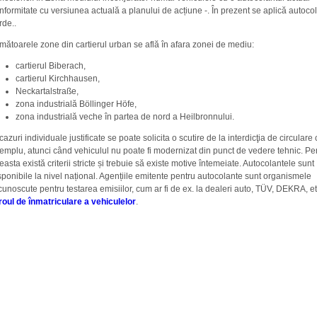
nformitate cu versiunea actuală a planului de acțiune -. În prezent se aplică autoco
rde..
mătoarele zone din cartierul urban se află în afara zonei de mediu:
cartierul Biberach,
cartierul Kirchhausen,
Neckartalstraße,
zona industrială Böllinger Höfe,
zona industrială veche în partea de nord a Heilbronnului.
 cazuri individuale justificate se poate solicita o scutire de la interdicţia de circulare
emplu, atunci când vehiculul nu poate fi modernizat din punct de vedere tehnic. Pe
easta există criterii stricte și trebuie să existe motive întemeiate. Autocolantele sunt
sponibile la nivel național. Agențiile emitente pentru autocolante sunt organismele
cunoscute pentru testarea emisiilor, cum ar fi de ex. la dealeri auto, TÜV, DEKRA, e
roul de înmatriculare a vehiculelor
.