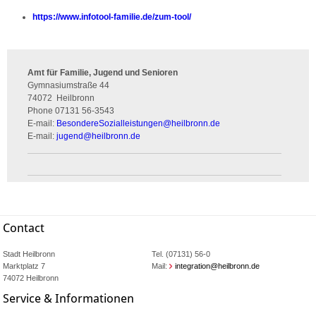
https://www.infotool-familie.de/zum-tool/
Amt für Familie, Jugend und Senioren
Gymnasiumstraße 44
74072
Heilbronn
Phone
07131 56-3543
E-mail:
BesondereSozialleistungen
@
heilbronn.de
E-mail:
jugend
@
heilbronn.de
Contact
Stadt Heilbronn
Tel. (07131) 56-0
Marktplatz 7
Mail:
integration@heilbronn.de
74072 Heilbronn
Service & Informationen