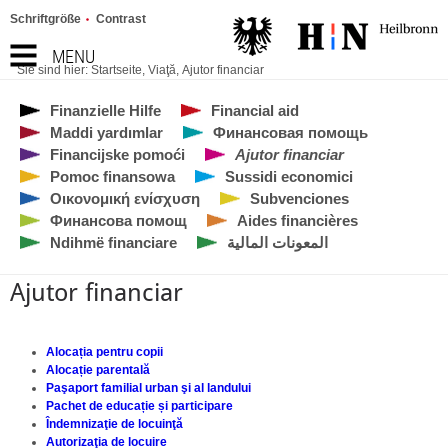
Schriftgröße
Contrast
MENU
Sie sind hier:
Startseite
,
Viaţă
,
Ajutor financiar
Finanzielle Hilfe
Financial aid
Maddi yardımlar
Финансовая помощь
Financijske pomoći
Ajutor financiar
Pomoc finansowa
Sussidi economici
Οικονομική ενίσχυση
Subvenciones
Финансова помощ
Aides financières
Ndihmë financiare
المعونات المالية
Ajutor financiar
Alocația pentru copii
Alocație parentală
Paşaport familial urban şi al landului
Pachet de educație și participare
Îndemnizaţie de locuinţă
Autorizaţia de locuire