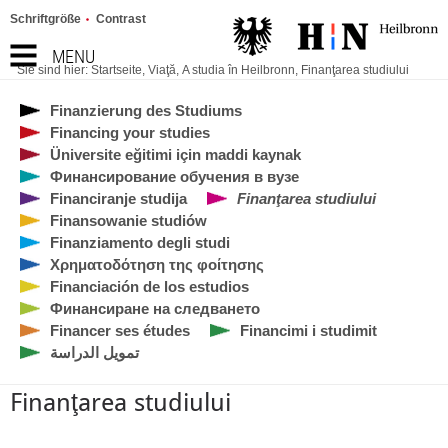
Schriftgröße
Contrast
MENU
Sie sind hier:
Startseite
,
Viaţă
,
A studia în Heilbronn
,
Finanţarea studiului
Finanzierung des Studiums
Financing your studies
Üniversite eğitimi için maddi kaynak
Финансирование обучения в вузе
Financiranje studija
Finanţarea studiului
Finansowanie studiów
Finanziamento degli studi
Χρηματοδότηση της φοίτησης
Financiación de los estudios
Финансиране на следването
Financer ses études
Financimi i studimit
تمويل الدراسة
Finanţarea studiului