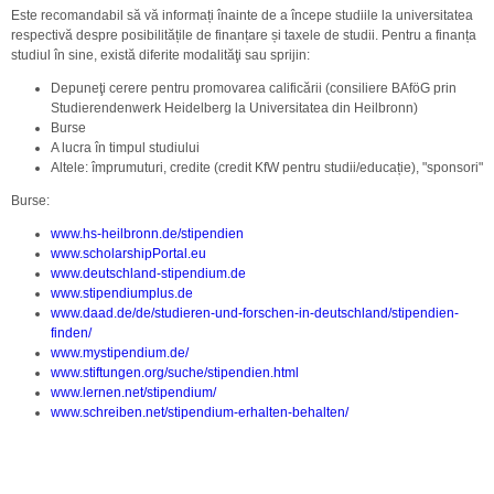
Este recomandabil să vă informați înainte de a începe studiile la universitatea
respectivă despre posibilitățile de finanțare și taxele de studii. Pentru a finanța
studiul în sine, există diferite modalităţi sau sprijin:
Depuneţi cerere pentru promovarea calificării (consiliere BAföG prin
Studierendenwerk Heidelberg la Universitatea din Heilbronn)
Burse
A lucra în timpul studiului
Altele: împrumuturi, credite (credit KfW pentru studii/educație), "sponsori"
Burse:
www.hs-heilbronn.de/stipendien
www.scholarshipPortal.eu
www.deutschland-stipendium.de
www.stipendiumplus.de
www.daad.de/de/studieren-und-forschen-in-deutschland/stipendien-
finden/
www.mystipendium.de/
www.stiftungen.org/suche/stipendien.html
www.lernen.net/stipendium/
www.schreiben.net/stipendium-erhalten-behalten/