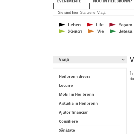
EVENIMENTE
NOU ÎN HEILBRONN?
Sie sind hier:
Startseite
,
Viaţă
Leben
Life
Yaşam
Живот
Vie
Jetesa
V
Viaţă
În
Heilbronn divers
du
Locuire
Mobil în Heilbronn
A studia în Heilbronn
Ajutor financiar
Consiliere
Sănătate