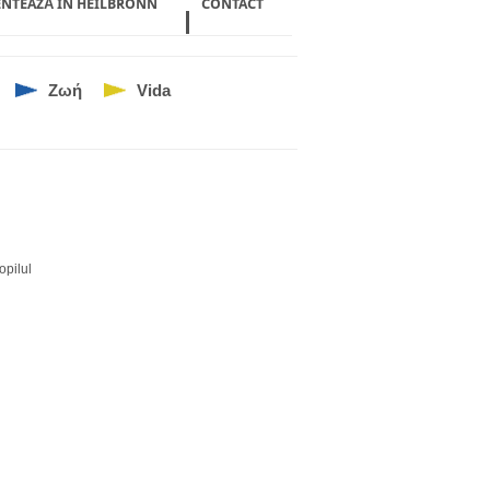
ENTEAZĂ ÎN HEILBRONN
CONTACT
Ζωή
Vida
opilul