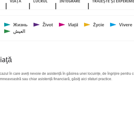
VIAŢĂ
LUCRUL
INTEGRARE
TRĂIEŞTE ŞI EXPERIM
Жизнь
Život
Viaţă
Życie
Vivere
العيش
iaţă
 cazul în care aveți nevoie de asistență în găsirea unei locuințe, de îngrijire pentru c
mneavoastră sau chiar asistență financiară, găsiţi aici sfaturi practice.