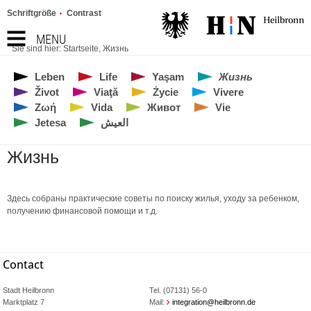
Schriftgröße
Contrast
MENU
Sie sind hier:
Startseite
,
Жизнь
Leben
Life
Yaşam
Жизнь
Život
Viaţă
Życie
Vivere
Ζωή
Vida
Живот
Vie
Jetesa
العيش
Жизнь
Здесь собраны практические советы по поиску жилья, уходу за ребенком,
получению финансовой помощи и т.д.
Contact
Stadt Heilbronn
Tel. (07131) 56-0
Marktplatz 7
Mail:
integration@heilbronn.de