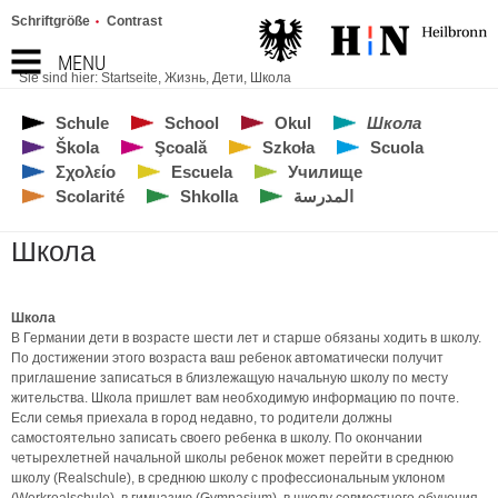
Schriftgröße
Contrast
MENU
Sie sind hier:
Startseite
,
Жизнь
,
Дети
,
Школа
Schule
School
Okul
Школа
Škola
Şcoală
Szkoła
Scuola
Σχολείο
Escuela
Училище
Scolarité
Shkolla
المدرسة
Школа
Школа
В Германии дети в возрасте шести лет и старше обязаны ходить в школу.
По достижении этого возраста ваш ребенок автоматически получит
приглашение записаться в близлежащую начальную школу по месту
жительства. Школа пришлет вам необходимую информацию по почте.
Если семья приехала в город недавно, то родители должны
самостоятельно записать своего ребенка в школу. По окончании
четырехлетней начальной школы ребенок может перейти в среднюю
школу (Realschule), в среднюю школу с профессиональным уклоном
(Werkrealschule), в гимназию (Gymnasium), в школу совместного обучения