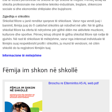
shkolla profesionale me orientime tekniko-industriale, tregtare, shkencore
sociale si dhe ekonomike shtëpiake dhe bujqësore.
Zgjedhja e shkollës
Shkollat fillore u janë renditur qarqeve të shkollave. Varur nga vendi juaj i
banimit, fëmija juaj do t'i caktohet shkollës që ndodhet më afër. Në të gjitha
shkollat fillore ka oferta të ndryshme për gjithë ditën me aktivitete muzikore,
kulturore dhe sportive. Përveç kësaj ofrojnë të gjitha shkollat fillore një nxitje të
gjuhës. Në rast të shkollave të mëtejshme, varur nga interesat individuale të
fëmijës suaj respektivisht profili i shkollës, ju mund të vendosni, në cilën
shkollë do ta regjistroni fëmijën tuaj.
Informacione të mëtejshme
Fëmija im shkon në shkollë
Broschu re Elterninfos A5 AL web.pdf