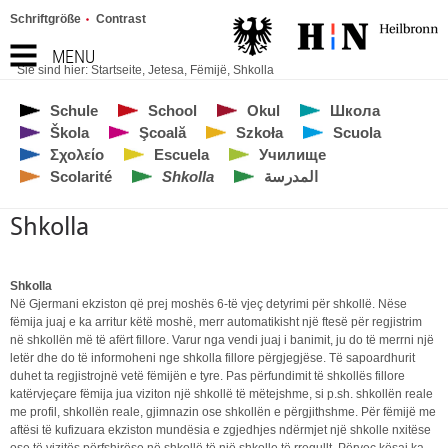
Schriftgröße
Contrast
MENU
Sie sind hier:
Startseite
,
Jetesa
,
Fëmijë
,
Shkolla
Schule
School
Okul
Школа
Škola
Şcoală
Szkoła
Scuola
Σχολείο
Escuela
Училище
Scolarité
Shkolla
المدرسة
Shkolla
Shkolla
Në Gjermani ekziston që prej moshës 6-të vjeç detyrimi për shkollë. Nëse
fëmija juaj e ka arritur këtë moshë, merr automatikisht një ftesë për regjistrim
në shkollën më të afërt fillore. Varur nga vendi juaj i banimit, ju do të merrni një
letër dhe do të informoheni nge shkolla fillore përgjegjëse. Të sapoardhurit
duhet ta regjistrojnë vetë fëmijën e tyre. Pas përfundimit të shkollës fillore
katërvjeçare fëmija jua viziton një shkollë të mëtejshme, si p.sh. shkollën reale
me profil, shkollën reale, gjimnazin ose shkollën e përgjithshme. Për fëmijë me
aftësi të kufizuara ekziston mundësia e zgjedhjes ndërmjet një shkolle nxitëse
ose të vizitës përfshirëse në shkollë të një shkolle të rregullt. Përveç kësaj ka