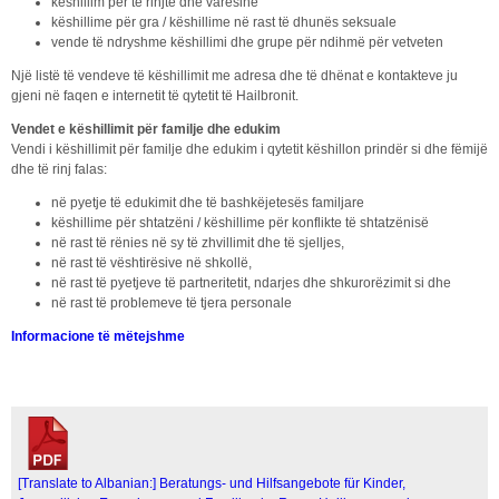
këshillim për të rinjtë dhe varësinë
këshillime për gra / këshillime në rast të dhunës seksuale
vende të ndryshme këshillimi dhe grupe për ndihmë për vetveten
Një listë të vendeve të këshillimit me adresa dhe të dhënat e kontakteve ju
gjeni në faqen e internetit të qytetit të Hailbronit.
Vendet e këshillimit për familje dhe edukim
Vendi i këshillimit për familje dhe edukim i qytetit këshillon prindër si dhe fëmijë
dhe të rinj falas:
në pyetje të edukimit dhe të bashkëjetesës familjare
këshillime për shtatzëni / këshillime për konflikte të shtatzënisë
në rast të rënies në sy të zhvillimit dhe të sjelljes,
në rast të vështirësive në shkollë,
në rast të pyetjeve të partneritetit, ndarjes dhe shkurorëzimit si dhe
në rast të problemeve të tjera personale
Informacione të mëtejshme
[Translate to Albanian:] Beratungs- und Hilfsangebote für Kinder,