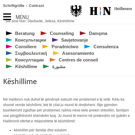
Schriftgröße
Contrast
MENU
Sie sind hier:
Startseite
,
Jetesa
,
Këshillime
Beratung
Counseling
Danışma
Консультации
Savjetovanje
Consiliere
Poradnictwo
Consulenza
Συμβουλευτική
Asesoramiento
Консултации
Centres de conseil
Këshillime
مشورة
Këshillime
Në Hailbron nuk duhet të qëndrojë askush me problemet e tij vetë. Këtu ka
shumë vende këshillimi, tek të cilat ju mund të drejtoheni. Atje gjenden
bashkërisht zgjidhje për problemet, njëlloj nëse këto prekin shkollën, familjen
ose përgjithësisht shëndetin tuaj. Ju mund të merrni në pretendim në qytetin e
Hailbronit ofertat e mëposhtme të këshillimit:
këshillim për familje dhe edukim