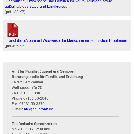
Jugendliche, Erwachsene und Familien im Raum Heilbronn sowie
außerhalb des Stadt- und Landkreises
(
pdf
183 KB)
[Translate to Albanian:] Wegweiser für Menschen mit seelischen Problemen
(
pdf
495 KB)
Amt für Familie, Jugend und Senioren
Beratungsstelle für Familie und Erziehung
Leiter: Herr Weimer
Wollhausstraße 20
74072
Heilbronn
Phone
07131 56-2648
Fax:
07131 56-3879
E-mail:
bfe
@
heilbronn.de
Telefonische Sprechzeiten
Mo.-Fr. 8:00 - 12:00 und