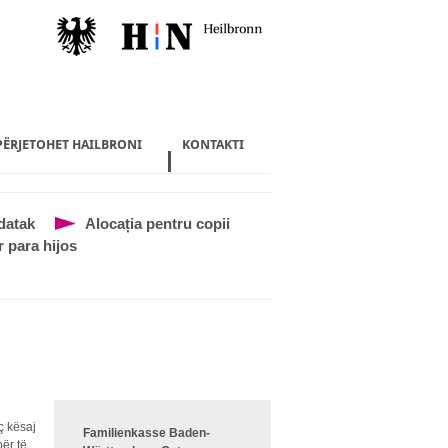
 PËRJETOHET HAILBRONI
KONTAKTI
datak
Alocația pentru copii
r para hijos
eç kësaj
Familienkasse Baden-
për të