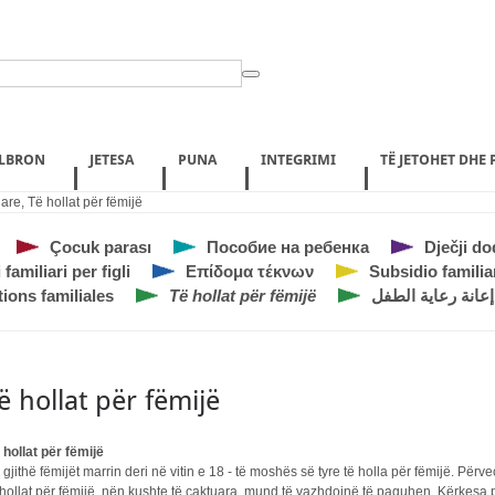
ILBRON
JETESA
PUNA
INTEGRIMI
TË JETOHET DHE
iare
,
Të hollat për fëmijë
Çocuk parası
Пособие на ребенка
Dječji do
familiari per figli
Επίδομα τέκνων
Subsidio familia
tions familiales
Të hollat për fëmijë
إعانة رعاية الطفل
ë hollat për fëmijë
 hollat për fëmijë
 gjithë fëmijët marrin deri në vitin e 18 - të moshës së tyre të holla për fëmijë. Përv
 hollat për fëmijë, nën kushte të caktuara, mund të vazhdojnë të paguhen. Kërkesa 