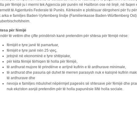
lla për fëmijë ju i merrni tek Agjencia për punën në Hailbron ose në linjë, në faqen 
ternetit të Agjenturës Federale të Punës. Kërkesën e plotësuar dërgoheni për t'u p
k arka e familjes Baden-Vyrtemberg lindje (Familienkasse Baden-Württemberg Ost)
uberbischofsheim.
tesa për fëmijë
indër të vetëm dhe çifte prindërish kanë pretendim për shtesa për fëmijë nëse:
fëmijët e tyre janë të pamartuar,
fëmijët e tyre janë nën 25 vjeç,
jetojnë në ekonominë e tyre shtëpiake,
për këta fëmijë tërhiqen të holla për fëmijë,
të ardhurat mujore të prindërve e arrijnë kufirin e të ardhurave minimale,
të ardhurat dhe pasuria që duhet të merren parasysh nuk e kalojnë kufirin mak
të ardhurave dhe
nevoja e familjes mbulohet nëpërmjet pagesës së shtesave për fëmijë dhe pra
nuk ekziston asnjë pretendim për të holla papunësie II/të holla sociale.