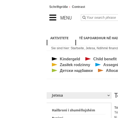
Schriftgröße
Contrast
MENU
AKTIVITETE
TË SAPOARDHUR NË HA
Sie sind hier:
Startseite
,
Jetesa
,
Ndihmë financ
Kindergeld
Child benefit
Zasiłek rodzinny
Assegni 
Детски надбавки
Alloca
T
Jetesa
Të
Hailbroni i shumëllojshëm
Të
të