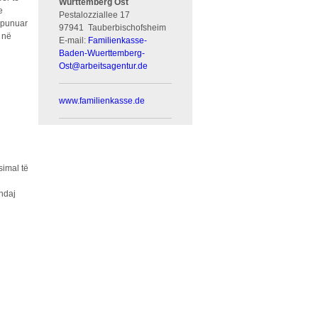
Württemberg Ost
e
Pestalozziallee 17
ërpunuar
97941
Tauberbischofsheim
 në
E-mail:
Familienkasse-
Baden-Wuerttemberg-
Ost
@
arbeitsagentur.de
www.familienkasse.de
simal të
ndaj