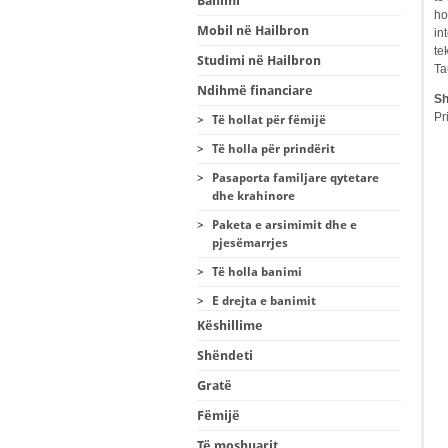
Banimi
ho
Mobil në Hailbron
in
te
Studimi në Hailbron
Ta
Ndihmë financiare
Sh
Pr
>
Të hollat për fëmijë
>
Të holla për prindërit
>
Pasaporta familjare qytetare
dhe krahinore
>
Paketa e arsimimit dhe e
pjesëmarrjes
>
Të holla banimi
>
E drejta e banimit
Këshillime
Shëndeti
Gratë
Fëmijë
Të moshuarit