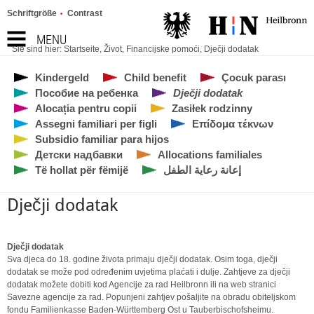
Schriftgröße
Contrast
MENU
Sie sind hier:
Startseite
,
Život
,
Financijske pomoći
,
Dječji dodatak
Kindergeld
Child benefit
Çocuk parası
Пособие на ребенка
Dječji dodatak
Alocația pentru copii
Zasiłek rodzinny
Assegni familiari per figli
Επίδομα τέκνων
Subsidio familiar para hijos
Детски надбавки
Allocations familiales
Të hollat për fëmijë
إعانة رعاية الطفل
Dječji dodatak
Dječji dodatak
Sva djeca do 18. godine života primaju dječji dodatak. Osim toga, dječji
dodatak se može pod određenim uvjetima plaćati i dulje. Zahtjeve za dječji
dodatak možete dobiti kod Agencije za rad Heilbronn ili na web stranici
Savezne agencije za rad. Popunjeni zahtjev pošaljite na obradu obiteljskom
fondu Familienkasse Baden-Württemberg Ost u Tauberbischofsheimu.