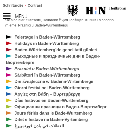
Schriftgröße
Contrast
MENU
Sie sind hier:
Startseite
,
Heilbronn živjeti i doživjeti
,
Kultura i slobodno
vrijeme
,
Praznici u Baden-Württembergu
Feiertage in Baden-Württemberg
Holidays in Baden-Württemberg
Baden-Württemberg’de genel tatil günleri
Выходные и праздничные дни в Баден-
Вюртемберге
Praznici u Baden-Württembergu
Sărbători în Baden-Württemberg
Dni świąteczne w Badenii-Wirtembergii
Giorni festivi nel Baden-Württemberg
Αργίες στη Βάδη – Βυρτεμβέργη
Días festivos en Baden-Württemberg
Официални празници в Баден-Вюртемберг
Jours fériés dans le Bade-Wurtemberg
Ditët e festave në Baden-Vyrtemberg
العطلات في بادن فورتمبيرغ