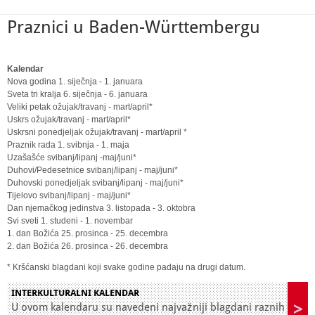
Praznici u Baden-Württembergu
Kalendar
Nova godina 1. siječnja - 1. januara
Sveta tri kralja 6. siječnja - 6. januara
Veliki petak ožujak/travanj - mart/april*
Uskrs ožujak/travanj - mart/april*
Uskrsni ponedjeljak ožujak/travanj - mart/april *
Praznik rada 1. svibnja - 1. maja
Uzašašće svibanj/lipanj -maj/juni*
Duhovi/Pedesetnice svibanj/lipanj - maj/juni*
Duhovski ponedjeljak svibanj/lipanj - maj/juni*
Tijelovo svibanj/lipanj - maj/juni*
Dan njemačkog jedinstva 3. listopada - 3. oktobra
Svi sveti 1. studeni - 1. novembar
1. dan Božića 25. prosinca - 25. decembra
2. dan Božića 26. prosinca - 26. decembra
* Kršćanski blagdani koji svake godine padaju na drugi datum.
INTERKULTURALNI KALENDAR
U ovom kalendaru su navedeni najvažniji blagdani raznih