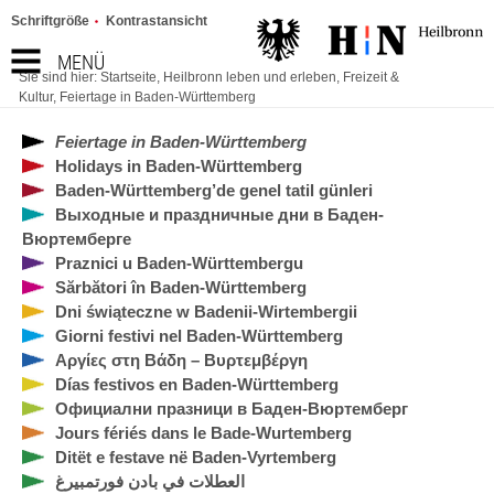
Schriftgröße
Kontrastansicht
MENÜ
Sie sind hier:
Startseite
,
Heilbronn leben und erleben
,
Freizeit &
Kultur
,
Feiertage in Baden-Württemberg
Feiertage in Baden-Württemberg
Holidays in Baden-Württemberg
Baden-Württemberg’de genel tatil günleri
Выходные и праздничные дни в Баден-
Вюртемберге
Praznici u Baden-Württembergu
Sărbători în Baden-Württemberg
Dni świąteczne w Badenii-Wirtembergii
Giorni festivi nel Baden-Württemberg
Αργίες στη Βάδη – Βυρτεμβέργη
Días festivos en Baden-Württemberg
Официални празници в Баден-Вюртемберг
Jours fériés dans le Bade-Wurtemberg
Ditët e festave në Baden-Vyrtemberg
العطلات في بادن فورتمبيرغ