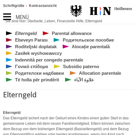
Schriftgröße
Kontrastansicht
MENÜ
Sie sind hier:
Startseite
,
Leben
,
Finanzielle Hilfe
,
Elterngeld
Elterngeld
Parental allowance
Ebeveyn Parası
Родительское пособие
Roditeljski doplatak
Alocație parentală
Zasiłek wychowawczy
Indennità per congedo parentale
Γονικό επίδομα
Subsidio paterno
Родителски надбавки
Allocation parentale
Të holla për prindërit
علاوة الآباء
Elterngeld
Elterngeld
Das Elterngeld sichert nach der Geburt eines Kindes einen guten Start in das
gemeinsame Leben mit dem neuen Familienmitglied. Eltern können zwischen
dem Bezug von dem bisherigen Elterngeld (Basiselterngeld) und dem Bezug
von ElterngeldPlus wählen oder beides kombinieren, wenn das Kind nach