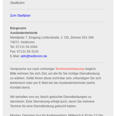
Stadtbahn
Zum Stadtplan
Bürgeramt
Ausländerbehörde
Marktplatz 7, Eingang Lohtorstraße, 2. OG, Zimmer 261-286
74072
Heilbronn
Tel.
07131 56-2064
Fax:
07131 56-3143
E-Mail:
abh
@
heilbronn.de
Vorsprache nur nach vorheriger
Terminvereinbarung
möglich.
Bitte nehmen Sie sich Zeit, um die für Sie richtige Dienstleistung
zu wählen. Sollte Ihnen diese nicht klar sein, erkundigen Sie sich
telefonisch oder per E-Mail bei der Ausländerbehörde (siehe
Kontakt oben).
Wir behalten uns vor, falsch gebuchte Dienstleistungen zu
stornieren. Eine Stornierung erfolgt auch, wenn Sie mehrere
Termine für eine Dienstleistung gebucht haben.
Montag, Dienstag (nur für Asylbewerber), Mittwoch 8.30 bis 12 Uhr