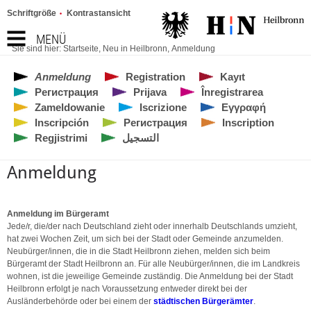
Schriftgröße
Kontrastansicht
MENÜ
Sie sind hier:
Startseite
,
Neu in Heilbronn
,
Anmeldung
Anmeldung
Registration
Kayıt
Регистрация
Prijava
Înregistrarea
Zameldowanie
Iscrizione
Εγγραφή
Inscripción
Регистрация
Inscription
Regjistrimi
التسجيل
Anmeldung
Anmeldung im Bürgeramt
Jede/r, die/der nach Deutschland zieht oder innerhalb Deutschlands umzieht,
hat zwei Wochen Zeit, um sich bei der Stadt oder Gemeinde anzumelden.
Neubürger/innen, die in die Stadt Heilbronn ziehen, melden sich beim
Bürgeramt der Stadt Heilbronn an. Für alle Neubürger/innen, die im Landkreis
wohnen, ist die jeweilige Gemeinde zuständig. Die Anmeldung bei der Stadt
Heilbronn erfolgt je nach Voraussetzung entweder direkt bei der
Ausländerbehörde oder bei einem der
städtischen Bürgerämter
.