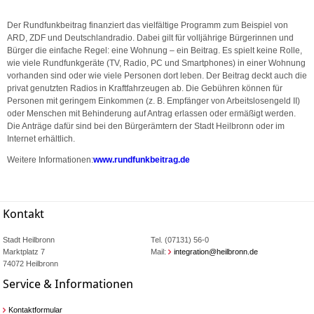
Der Rundfunkbeitrag finanziert das vielfältige Programm zum Beispiel von
ARD, ZDF und Deutschlandradio. Dabei gilt für volljährige Bürgerinnen und
Bürger die einfache Regel: eine Wohnung – ein Beitrag. Es spielt keine Rolle,
wie viele Rundfunkgeräte (TV, Radio, PC und Smartphones) in einer Wohnung
vorhanden sind oder wie viele Personen dort leben. Der Beitrag deckt auch die
privat genutzten Radios in Kraftfahrzeugen ab. Die Gebühren können für
Personen mit geringem Einkommen (z. B. Empfänger von Arbeitslosengeld II)
oder Menschen mit Behinderung auf Antrag erlassen oder ermäßigt werden.
Die Anträge dafür sind bei den Bürgerämtern der Stadt Heilbronn oder im
Internet erhältlich.
Weitere Informationen:
www.rundfunkbeitrag.de
Kontakt
Stadt Heilbronn
Tel. (07131) 56-0
Marktplatz 7
Mail:
integration@heilbronn.de
74072 Heilbronn
Service & Informationen
Kontaktformular