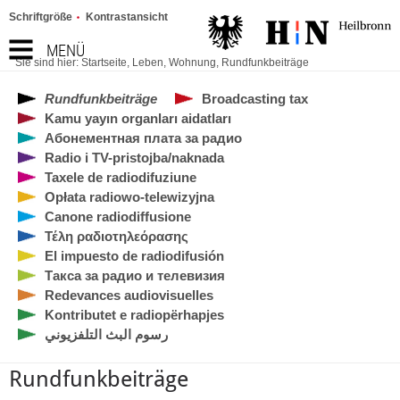
Schriftgröße
Kontrastansicht
MENÜ
Sie sind hier:
Startseite
,
Leben
,
Wohnung
,
Rundfunkbeiträge
Rundfunkbeiträge
Broadcasting tax
Kamu yayın organları aidatları
Абонементная плата за радио
Radio i TV-pristojba/naknada
Taxele de radiodifuziune
Opłata radiowo-telewizyjna
Canone radiodiffusione
Τέλη ραδιοτηλεόρασης
El impuesto de radiodifusión
Такса за радио и телевизия
Redevances audiovisuelles
Kontributet e radiopërhapjes
رسوم البث التلفزيوني
Rundfunkbeiträge