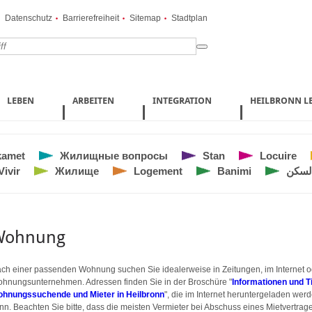
Datenschutz
Barrierefreiheit
Sitemap
Stadtplan
LEBEN
ARBEITEN
INTEGRATION
HEILBRONN L
kamet
Жилищные вопросы
Stan
Locuire
Vivir
Жилище
Logement
Banimi
لسكن
Wohnung
ch einer passenden Wohnung suchen Sie idealerweise in Zeitungen, im Internet o
hnungsunternehmen. Adressen finden Sie in der Broschüre "
Informationen und T
hnungssuchende und Mieter in Heilbronn
", die im Internet heruntergeladen wer
nn. Beachten Sie bitte, dass die meisten Vermieter bei Abschuss eines Mietvertrag