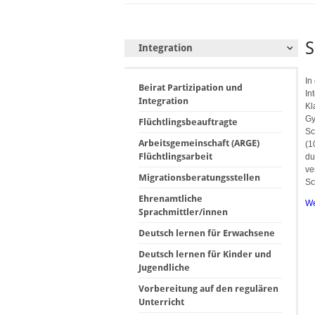
S
Integration
In
Beirat Partizipation und
In
Integration
Kl
Gy
Flüchtlingsbeauftragte
Sc
Arbeitsgemeinschaft (ARGE)
(1
Flüchtlingsarbeit
du
ve
Migrationsberatungsstellen
Sc
Ehrenamtliche
We
Sprachmittler/innen
Deutsch lernen für Erwachsene
Deutsch lernen für Kinder und
Jugendliche
Vorbereitung auf den regulären
Unterricht