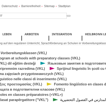
Datenschutz
Barrierefreiheit
Sitemap
Stadtplan
LEBEN
ARBEITEN
INTEGRATION
HEILBRONN L
ng auf den regulären Unterricht
,
Sprachförderung an Schulen in Vorbereitungsklas
 Vorbereitungsklassen (VKL)
rogram at schools with preparatory classes (VKL)
VKL) dil eğitim desteği
Языковые занятия в подготовит
pripremnim razredima (VKL)
Sprijinul lingvistic în şcoli c
 na zajęciach przygotowawczych (VKL)
uistico nelle classi di inserimento (VKL)
ξεις προετοιμασίας (VKL)
Fomento lingüístico en clases 
щата в подготвителни класове (VKL)
coles en classes préparatoires («VKL»)
klasat parapërgatitore ("VKL")