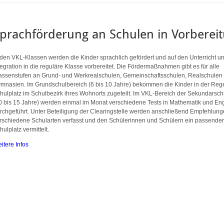
prachförderung an Schulen in Vorbereit
 den VKL-Klassen werden die Kinder sprachlich gefördert und auf den Unterricht u
tegration in die reguläre Klasse vorbereitet. Die Fördermaßnahmen gibt es für alle
assenstufen an Grund- und Werkrealschulen, Gemeinschaftsschulen, Realschulen
mnasien. Im Grundschulbereich (6 bis 10 Jahre) bekommen die Kinder in der Reg
hulplatz im Schulbezirk ihres Wohnorts zugeteilt. Im VKL-Bereich der Sekundarsc
0 bis 15 Jahre) werden einmal im Monat verschiedene Tests in Mathematik und Eng
rchgeführt. Unter Beteiligung der Clearingstelle werden anschließend Empfehlung
rschiedene Schularten verfasst und den Schülerinnen und Schülern ein passende
hulplatz vermittelt.
itere Infos