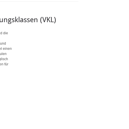
ungsklassen (VKL)
nd die
 und
el einen
hulen
lisch
en für
r