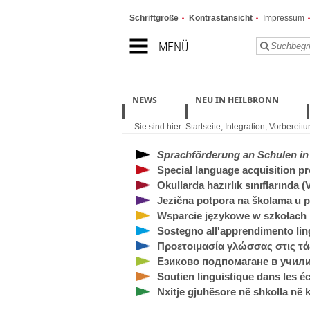
Schriftgröße
Kontrastansicht
Impressum
MENÜ
NEWS
NEU IN HEILBRONN
Sie sind hier:
Startseite
,
Integration
,
Vorbereitu
Sprachförderung an Schulen in
Special language acquisition p
Okullarda hazırlık sınıflarında (
Jezična potpora na školama u 
Wsparcie językowe w szkołach
Sostegno all'apprendimento ling
Προετοιμασία γλώσσας στις τά
Езиково подпомагане в учили
Soutien linguistique dans les é
Nxitje gjuhësore në shkolla në 