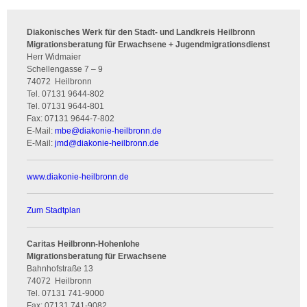
Diakonisches Werk für den Stadt- und Landkreis Heilbronn
Migrationsberatung für Erwachsene + Jugendmigrationsdienst
Herr Widmaier
Schellengasse 7 – 9
74072
Heilbronn
Tel.
07131 9644-802
Tel.
07131 9644-801
Fax:
07131 9644-7-802
E-Mail:
mbe
@
diakonie-heilbronn.de
E-Mail:
jmd
@
diakonie-heilbronn.de
www.diakonie-heilbronn.de
Zum Stadtplan
Caritas Heilbronn-Hohenlohe
Migrationsberatung für Erwachsene
Bahnhofstraße 13
74072
Heilbronn
Tel.
07131 741-9000
Fax:
07131 741-9082