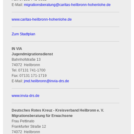
E-Mail:
migrationsberatung
@
caritas-heilbronn-hohenlohe.de
www.caritas-heilbronn-hohenlohe.de
Zum Stadtplan
IN VIA
Jugendmigrationsdienst
Bahnhofstraße 13
74072
Heilbronn
Tel.
07131 741-1700
Fax:
07131 171-1719
E-Mail:
jmd.heilbronn
@
invia-drs.de
www.invia-drs.de
Deutsches Rotes Kreuz - Kreisverband Heilbronn e. V.
Migrationsberatung für Erwachsene
Frau Pettinato
Frankfurter Straße 12
74072
Heilbronn