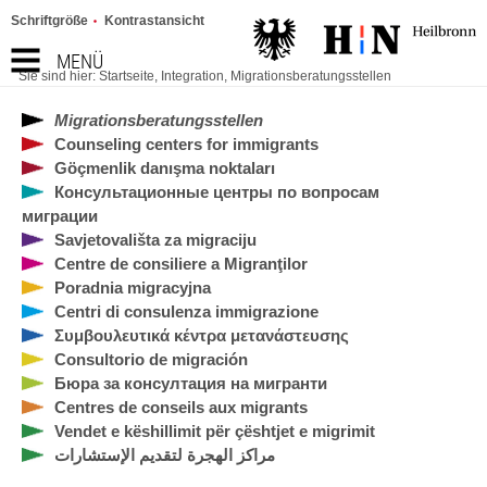
Schriftgröße
Kontrastansicht
MENÜ
Sie sind hier:
Startseite
,
Integration
,
Migrationsberatungsstellen
Migrationsberatungsstellen
Counseling centers for immigrants
Göçmenlik danışma noktaları
Консультационные центры по вопросам
миграции
Savjetovališta za migraciju
Centre de consiliere a Migranţilor
Poradnia migracyjna
Centri di consulenza immigrazione
Συμβουλευτικά κέντρα μετανάστευσης
Consultorio de migración
Бюра за консултация на мигранти
Centres de conseils aux migrants
Vendet e këshillimit për çështjet e migrimit
مراكز الهجرة لتقديم الإستشارات