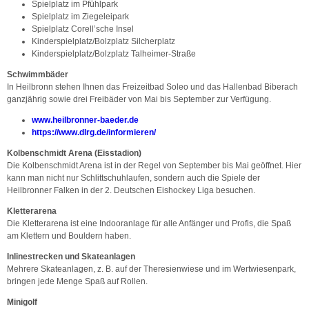
Spielplatz im Pfühlpark
Spielplatz im Ziegeleipark
Spielplatz Corell’sche Insel
Kinderspielplatz/Bolzplatz Silcherplatz
Kinderspielplatz/Bolzplatz Talheimer-Straße
Schwimmbäder
In Heilbronn stehen Ihnen das Freizeitbad Soleo und das Hallenbad Biberach
ganzjährig sowie drei Freibäder von Mai bis September zur Verfügung.
www.heilbronner-baeder.de
https://www.dlrg.de/informieren/
Kolbenschmidt Arena (Eisstadion)
Die Kolbenschmidt Arena ist in der Regel von September bis Mai geöffnet. Hier
kann man nicht nur Schlittschuhlaufen, sondern auch die Spiele der
Heilbronner Falken in der 2. Deutschen Eishockey Liga besuchen.
Kletterarena
Die Kletterarena ist eine Indooranlage für alle Anfänger und Profis, die Spaß
am Klettern und Bouldern haben.
Inlinestrecken und Skateanlagen
Mehrere Skateanlagen, z. B. auf der Theresienwiese und im Wertwiesenpark,
bringen jede Menge Spaß auf Rollen.
Minigolf