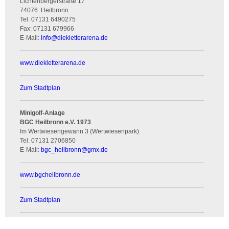
Lichtenbergerstraße 17
74076
Heilbronn
Tel.
07131 6490275
Fax:
07131 679966
E-Mail:
info
@
diekletterarena.de
www.diekletterarena.de
Zum Stadtplan
Minigolf-Anlage
BGC Heilbronn e.V. 1973
Im Wertwiesengewann 3 (Wertwiesenpark)
Tel.
07131 2706850
E-Mail:
bgc_heilbronn
@
gmx.de
www.bgcheilbronn.de
Zum Stadtplan