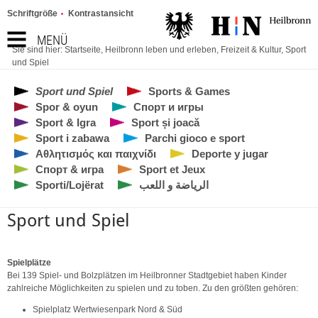
Schriftgröße
Kontrastansicht
MENÜ
Sie sind hier:
Startseite
,
Heilbronn leben und erleben
,
Freizeit & Kultur
,
Sport
und Spiel
Sport und Spiel
Sports & Games
Spor & oyun
Спорт и игры
Sport & Igra
Sport și joacă
Sport i zabawa
Parchi gioco e sport
Αθλητισμός και παιχνίδι
Deporte y jugar
Спорт & игра
Sport et Jeux
Sporti/Lojërat
الرياضة و اللعب
Sport und Spiel
Spielplätze
Bei 139 Spiel- und Bolzplätzen im Heilbronner Stadtgebiet haben Kinder
zahlreiche Möglichkeiten zu spielen und zu toben. Zu den größten gehören:
Spielplatz Wertwiesenpark Nord & Süd