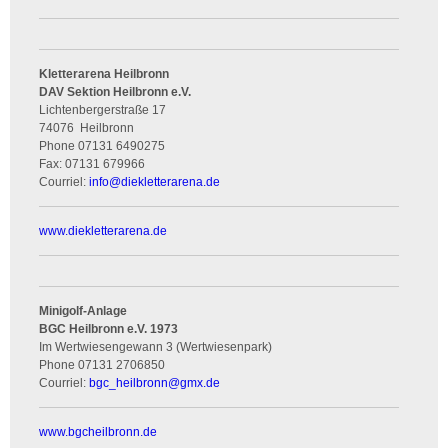
Kletterarena Heilbronn
DAV Sektion Heilbronn e.V.
Lichtenbergerstraße 17
74076
Heilbronn
Phone
07131 6490275
Fax:
07131 679966
Courriel:
info
@
diekletterarena.de
www.diekletterarena.de
Minigolf-Anlage
BGC Heilbronn e.V. 1973
Im Wertwiesengewann 3 (Wertwiesenpark)
Phone
07131 2706850
Courriel:
bgc_heilbronn
@
gmx.de
www.bgcheilbronn.de