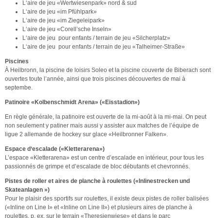
L‘aire de jeu «Wertwiesenpark» nord & sud
L‘aire de jeu «im Pfühlpark»
L‘aire de jeu «im Ziegeleipark»
L‘aire de jeu «Corell’sche Inseln»
L‘aire de jeu pour enfants / terrain de jeu «Silcherplatz»
L‘aire de jeu pour enfants / terrain de jeu «Talheimer-Straße»
Piscines
À Heilbronn, la piscine de loisirs Soleo et la piscine couverte de Biberach sont
ouvertes toute l’année, ainsi que trois piscines découvertes de mai à
septembe.
Patinoire
«
Kolbenschmidt Arena
»
(
«
Eisstadion
»)
En règle générale, la patinoire est ouverte de la mi-août à la mi-mai. On peut
non seulement y patiner mais aussi y assister aux matches de l’équipe de
ligue 2 allemande de hockey sur glace «Heilbronner Falken».
Espace d‘escalade (
«
Kletterarena
»
)
L’espace «Kletterarena» est un centre d’escalade en intérieur, pour tous les
passionnés de grimpe et d’escalade de bloc débutants et chevronnés.
Pistes de roller et aires de planche à roulettes (
«
Inlinestrecken und
Skateanlagen
»
)
Pour le plaisir des sportifs sur roulettes, il existe deux pistes de roller balisées
(«Inline on Line I» et «Inline on Line II») et plusieurs aires de planche à
roulettes, p. ex. sur le terrain «Theresienwiese» et dans le parc