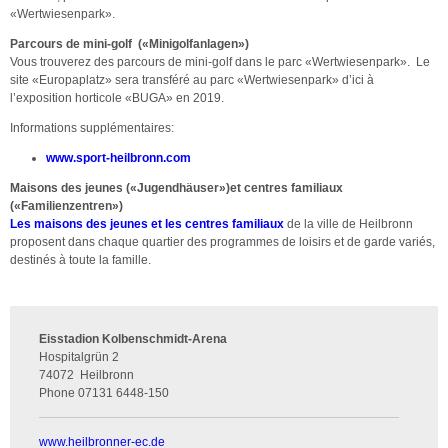
«Wertwiesenpark».
Parcours de mini-golf (
«
Minigolfanlagen
»
)
Vous trouverez des parcours de mini-golf dans le parc «Wertwiesenpark». Le
site «Europaplatz» sera transféré au parc «Wertwiesenpark» d’ici à
l’exposition horticole «BUGA» en 2019.
Informations supplémentaires:
www.sport-heilbronn.com
Maisons des jeunes (
«
Jugendhäuser
»)
et centres familiaux
(
«
Familienzentren
»)
Les maisons des jeunes et les centres familiaux
de la ville de Heilbronn
proposent dans chaque quartier des programmes de loisirs et de garde variés,
destinés à toute la famille.
Eisstadion Kolbenschmidt-Arena
Hospitalgrün 2
74072
Heilbronn
Phone
07131 6448-150
www.heilbronner-ec.de