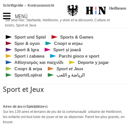
Schriftgröße
Kontrastansicht
MENÜ
Sie sind hier:
Startseite
,
Heilbronn, y vivre et la découvrir
,
Culture et
loisirs
,
Sport et Jeux
Sport und Spiel
Sports & Games
Spor & oyun
Спорт и игры
Sport & Igra
Sport și joacă
Sport i zabawa
Parchi gioco e sport
Αθλητισμός και παιχνίδι
Deporte y jugar
Спорт & игра
Sport et Jeux
Sporti/Lojërat
الرياضة و اللعب
Sport et Jeux
Aires de jeu (
«
Spielplätze
»)
Sur les 139 aires et terrains de jeu de la communauté urbaine de Heilbronn,
les enfants ont tout loisir de jouer et de se dépenser. Parmi les plus grands, on
trouve :