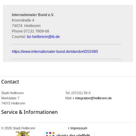
Internationaler Bund e.V.
Knorrstraße 4
74074
Heilbronn
Phone
07131 7809-68
Courriel:
bz-heilbronn
@
ib.de
https://www.internationaler-bund.de/standort/202485
Contact
Stadt Heilbronn
Tel. (07131) 56-0
Marktplatz 7
Mail:
integration@heilbronn.de
74072 Heilbronn
Service & Informationen
© 2026 Stadt Heilbronn
Impressum