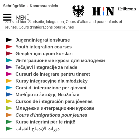
Schriftgröße
Kontrastansicht
MENÜ
Sie sind hier:
Startseite
,
Intégration
,
Cours d‘allemand pour enfants et
jeunes
,
Cours d’intégrations pour jeunes
Jugendintegrationskurse
Youth integration courses
Gençler için uyum kursları
Интеграционные курсы для молодежи
Tečajevi integracije za mlade
Cursuri de integrare pentru tineret
Kursy integracyjne dla młodzieży
Corsi di integrazione per giovani
Μαθήματα ένταξης Νεολαίων
Cursos de integración para jóvenes
Младежки интеграционни курсове
Cours d’intégrations pour jeunes
Kurse integrimi për të rinjtë
دورات الإندماج للشباب