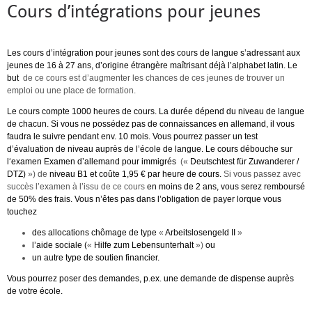
Cours d’intégrations pour jeunes
Les cours d’intégration pour jeunes sont des cours de langue s’adressant aux
jeunes de 16 à 27 ans, d’origine étrangère maîtrisant déjà l’alphabet latin.
Le
but
de ce cours est d’augmenter les chances de ces jeunes de trouver un
emploi ou une place de formation.
Le cours compte 1000 heures de cours.
La durée dépend du niveau de langue
de chacun.
Si vous ne possédez pas de connaissances en allemand, il vous
faudra le suivre pendant env. 10 mois. Vous pourrez passer un test
d’évaluation de niveau auprès de l’école de langue. Le cours débouche sur
l‘examen Examen d’allemand pour immigrés
(
«
Deutschtest für Zuwanderer /
DTZ)
»)
de
niveau B1 et coûte 1,95 € par heure de cours.
Si vous passez avec
succès l’examen à l’issu de ce cours
en moins de 2 ans, vous serez remboursé
de 50% des frais.
Vous n’êtes pas dans l’obligation de payer lorque vous
touchez
des allocations chômage de type
«
Arbeitslosengeld II
»
l’aide sociale (
«
Hilfe zum Lebensunterhalt
»)
ou
un autre type de soutien financier.
Vous pourrez poser des demandes, p.ex. une demande de dispense auprès
de votre école.