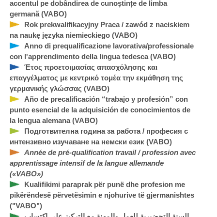
accentul pe dobândirea de cunoștințe de limba
germană (VABO)
Rok prekwalifikacyjny Praca / zawód z naciskiem
na naukę języka niemieckiego (VABO)
Anno di prequalificazione lavorativa/professionale
con l'apprendimento della lingua tedesca (VABO)
Έτος προετοιμασίας απασχόλησης και
επαγγέλματος με κεντρικό τομέα την εκμάθηση της
γερμανικής γλώσσας (VABO)
Año de precalificación “trabajo y profesión” con
punto esencial de la adquisición de conocimientos de
la lengua alemana (VABO)
Подготвителна година за работа / професия с
интензивно изучаване на немски език (VABO)
Année de pré-qualification travail / profession avec
apprentissage intensif de la langue allemande
(«VABO»)
Kualifikimi paraprak për punë dhe profesion me
pikërëndesë përvetësimin e njohurive të gjermanishtes
("VABO")
السنة التحضيرية للعمل والمهنة مع التركيز على اكتساب