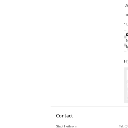
Di
Di
* 
N
f
Fl
Contact
Stadt Heilbronn
Tel. (