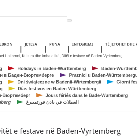
ILBRON
JETESA
PUNA
INTEGRIMI
TË JETOHET DHE
het Hailbroni
,
Kultura dhe koha e lirë
,
Ditët e festave në Baden-Vyrtemberg
g
Holidays in Baden-Württemberg
Baden-Württember
и в Баден-Вюртемберге
Praznici u Baden-Württemberg
g
Dni świąteczne w Badenii-Wirtembergii
Giorni fe
η
Días festivos en Baden-Württemberg
н-Вюртемберг
Jours fériés dans le Bade-Wurtemberg
mberg
العطلات في بادن فورتمبيرغ
itët e festave në Baden-Vyrtemberg