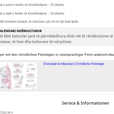
ta e parë e festës së Krishtlindjeve
- 25 dhjetor
ta e dytë e festës së Krishtlindjeve
- 26 dhjetor
Ditë krishtere festash, të cilat bien çdo vit në një datë tjetër.
KALENDARI NDËRKULTUROR
ë këtë kalendar janë të përmbledhura ditët më të rëndësishme të
estave, të feve dhe kulturave të ndryshme.
yer mit den christlichen Feiertagen in zweisprachiger Form arabisch-de
[Translate to Albanian:] Christliche Feiertage
Service & Informationen
07131) 56-0