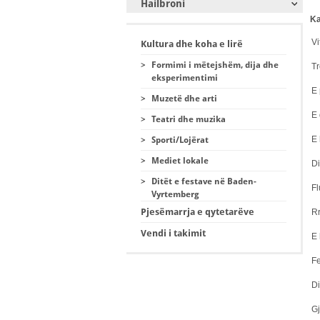
Hailbroni
Ka
Vi
Kultura dhe koha e lirë
>
Formimi i mëtejshëm, dija dhe
Tr
eksperimentimi
E 
>
Muzetë dhe arti
E 
>
Teatri dhe muzika
E
>
Sporti/Lojërat
>
Mediet lokale
Di
>
Ditët e festave në Baden-
Fl
Vyrtemberg
Pjesëmarrja e qytetarëve
R
Vendi i takimit
E
Fe
Di
Gj