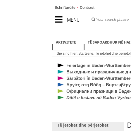
Schriftgröße
Contrast
MENU
AKTIVITETE
TË SAPOARDHUR NË HA
Sie sind hier:
Startseite
,
Të jetohet dhe përjeto
Feiertage in Baden-Württember
Выходные и праздничные дн
Sărbători în Baden-Württember
Αργίες στη Βάδη – Βυρτεμβέργ
Официални празници в Баде
Ditët e festave në Baden-Vyrte
D
Të jetohet dhe përjetohet