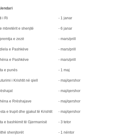
lendari
ti i Ri
- 1 janar
e mbretërit e shenjtë
- 6 janar
premtja e zezë
- mars/prill
diela e Pashkëve
- mars/prill
 hëna e Pashkëve
- mars/prill
ta e punës
- 1 maj
uturimi i Krishtit në qiell
- maj/qershor
rëshajat
- maj/qershor
 hëna e Rrëshajave
- maj/qershor
sta e trupit dhe gjakut të Krishtit
- maj/qershor
ta e bashkimit të Gjermanisë
- 3 tetor
ithë shenjtorët
- 1 nëntor