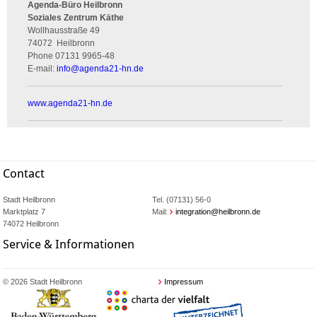
Agenda-Büro Heilbronn
Soziales Zentrum Käthe
Wollhausstraße 49
74072
Heilbronn
Phone
07131 9965-48
E-mail:
info
@
agenda21-hn.de
www.agenda21-hn.de
Contact
Stadt Heilbronn
Tel. (07131) 56-0
Marktplatz 7
Mail:
integration@heilbronn.de
74072 Heilbronn
Service & Informationen
© 2026 Stadt Heilbronn
Impressum