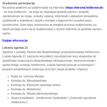
Građanska participacija
Na jednoj platformi za sudjelovanje na internetu
(
https://wirsind.heilbronn.de
)
- mi smo heilbronn - na kojoj se objavljuju gradski planovi i projekti,
zainteresirani se mogu, između ostalog, informirati o aktualnim projektima,
sudjelovati u anketama i stupiti u kontakt s odgovornim suradnicama i
suradnicima. Osim toga, komunicira se pregled procesa sudjelovanja, po
kojem postaje jasno da je sudjelovanje u raznim oblicima za gradsku upravu
važno.
Daljnje informacije
Lokalna agenda 21
Zgodnie z zasadą: Razem dla długotrwałego przyszłościowego Heilbronnu
Lokale Agenda 21 zaprasza wszystkich mieszkańców oraz ekspertów do
wspólnego rozpoczęcia długotrwałego ekologicznego, ekonomicznego i
społecznego rozwoju Heilbronnu. Lokale Agenda pracuje w komisjach i
grupach projektowych realizując przy tym swoje projekty i imprezy:
Rada ds. ochrony klimatu
Komisja ds. Mieszkalnictwa
Komisja ds. Ekonomii ogólnego dobra
Komisja ds. Mobilności
Komisja ds. Miasta interkulturalnego
Grupa projektowa „Heilbronner Gartenkids“ („Dzieciaki ogrodowe
Heilbronnu”).