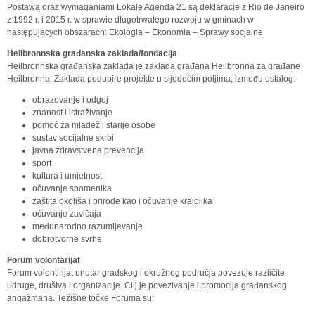
Postawą oraz wymaganiami Lokale Agenda 21 są deklaracje z Rio de Janeiro
z 1992 r. i 2015 r. w sprawie długotrwałego rozwoju w gminach w
następujących obszarach: Ekologia – Ekonomia – Sprawy socjalne
Heilbronnska građanska zaklada/fondacija
Heilbronnska građanska zaklada je zaklada građana Heilbronna za građane
Heilbronna. Zaklada podupire projekte u sljedećim poljima, između ostalog:
obrazovanje i odgoj
znanost i istraživanje
pomoć za mladež i starije osobe
sustav socijalne skrbi
javna zdravstvena prevencija
sport
kultura i umjetnost
očuvanje spomenika
zaštita okoliša i prirode kao i očuvanje krajolika
očuvanje zavičaja
međunarodno razumijevanje
dobrotvorne svrhe
Forum volontarijat
Forum volontirijat unutar gradskog i okružnog područja povezuje različite
udruge, društva i organizacije. Cilj je povezivanje i promocija građanskog
angažmana. Težišne točke Foruma su: