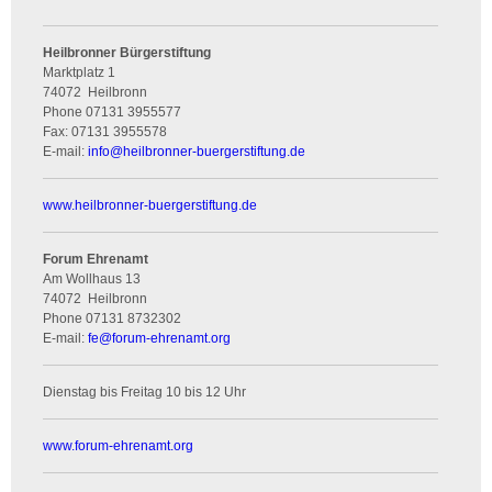
Heilbronner Bürgerstiftung
Marktplatz 1
74072
Heilbronn
Phone
07131 3955577
Fax:
07131 3955578
E-mail:
info
@
heilbronner-buergerstiftung.de
www.heilbronner-buergerstiftung.de
Forum Ehrenamt
Am Wollhaus 13
74072
Heilbronn
Phone
07131 8732302
E-mail:
fe
@
forum-ehrenamt.org
Dienstag bis Freitag 10 bis 12 Uhr
www.forum-ehrenamt.org