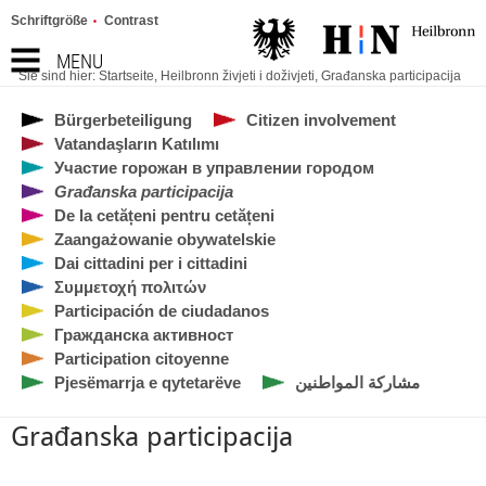
Schriftgröße
Contrast
MENU
Sie sind hier:
Startseite
,
Heilbronn živjeti i doživjeti
,
Građanska participacija
Bürgerbeteiligung
Citizen involvement
Vatandaşların Katılımı
Участие горожан в управлении городом
Građanska participacija
De la cetățeni pentru cetățeni
Zaangażowanie obywatelskie
Dai cittadini per i cittadini
Συμμετοχή πολιτών
Participación de ciudadanos
Гражданска активност
Participation citoyenne
Pjesëmarrja e qytetarëve
مشاركة المواطنين
Građanska participacija