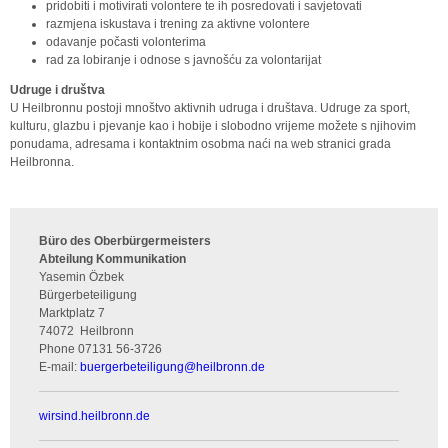
pridobiti i motivirati volontere te ih posredovati i savjetovati
razmjena iskustava i trening za aktivne volontere
odavanje počasti volonterima
rad za lobiranje i odnose s javnošću za volontarijat
Udruge i društva
U Heilbronnu postoji mnoštvo aktivnih udruga i društava. Udruge za sport,
kulturu, glazbu i pjevanje kao i hobije i slobodno vrijeme možete s njihovim
ponudama, adresama i kontaktnim osobma naći na web stranici grada
Heilbronna.
Büro des Oberbürgermeisters
Abteilung Kommunikation
Yasemin Özbek
Bürgerbeteiligung
Marktplatz 7
74072
Heilbronn
Phone
07131 56-3726
E-mail:
buergerbeteiligung
@
heilbronn.de
wirsind.heilbronn.de