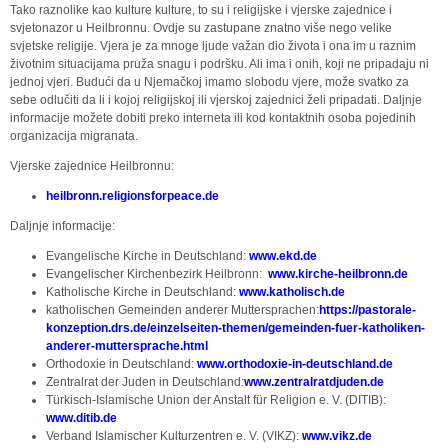
Tako raznolike kao kulture kulture, to su i religijske i vjerske zajednice i
svjetonazor u Heilbronnu. Ovdje su zastupane znatno više nego velike
svjetske religije. Vjera je za mnoge ljude važan dio života i ona im u raznim
životnim situacijama pruža snagu i podršku. Ali ima i onih, koji ne pripadaju ni
jednoj vjeri. Budući da u Njemačkoj imamo slobodu vjere, može svatko za
sebe odlučiti da li i kojoj religijskoj ili vjerskoj zajednici želi pripadati. Daljnje
informacije možete dobiti preko interneta ili kod kontaktnih osoba pojedinih
organizacija migranata.
Vjerske zajednice Heilbronnu:
heilbronn.religionsforpeace.de
Daljnje informacije:
Evangelische Kirche in Deutschland:
www.ekd.de
Evangelischer Kirchenbezirk Heilbronn:
www.kirche-heilbronn.de
Katholische Kirche in Deutschland:
www.katholisch.de
katholischen Gemeinden anderer Muttersprachen:
https://pastorale-
konzeption.drs.de/einzelseiten-themen/gemeinden-fuer-katholiken-
anderer-muttersprache.html
Orthodoxie in Deutschland:
www.orthodoxie-in-deutschland.de
Zentralrat der Juden in Deutschland:
www.zentralratdjuden.de
Türkisch-Islamische Union der Anstalt für Religion e. V. (DITIB):
www.ditib.de
Verband Islamischer Kulturzentren e. V. (VIKZ):
www.vikz.de