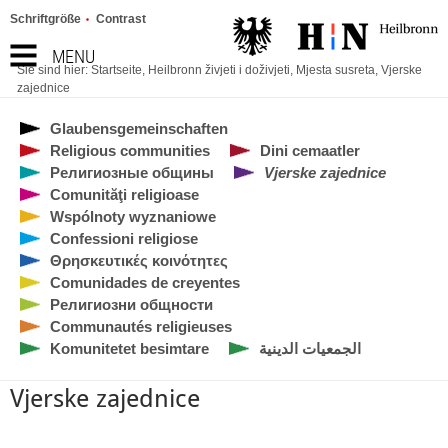
Schriftgröße
Contrast
MENU
Sie sind hier:
Startseite
,
Heilbronn živjeti i doživjeti
,
Mjesta susreta
,
Vjerske
zajednice
Glaubensgemeinschaften
Religious communities
Dini cemaatler
Религиозные общины
Vjerske zajednice
Comunităţi religioase
Wspólnoty wyznaniowe
Confessioni religiose
Θρησκευτικές κοινότητες
Comunidades de creyentes
Религиозни общности
Communautés religieuses
Komunitetet besimtare
الجمعيات الدينية
Vjerske zajednice