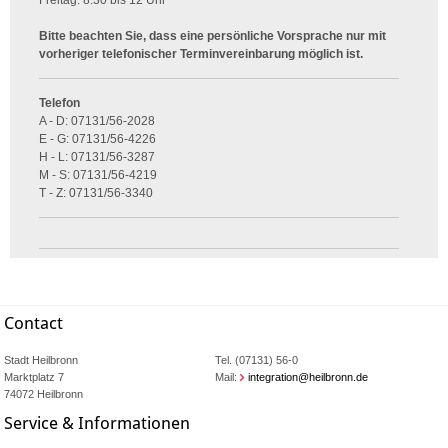
Freitag: 8.30 bis 12 Uhr
Bitte beachten Sie, dass eine persönliche Vorsprache nur mit
vorheriger telefonischer Terminvereinbarung möglich ist.
Telefon
A - D: 07131/56-2028
E - G: 07131/56-4226
H - L: 07131/56-3287
M - S: 07131/56-4219
T - Z: 07131/56-3340
Contact
Stadt Heilbronn
Tel. (07131) 56-0
Marktplatz 7
Mail:
integration@heilbronn.de
74072 Heilbronn
Service & Informationen