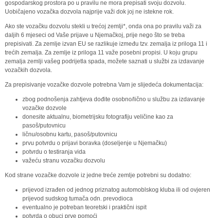
gospodarskog prostora po u pravilu ne mora prepisati svoju dozvolu.
Uobičajeno vozačka dozvola najprije važi dok joj ne istekne rok.
Ako ste vozačku dozvolu stekli u trećoj zemlji*, onda ona po pravilu važi za
daljih 6 mjeseci od Vaše prijave u Njemačkoj, prije nego što se treba
prepisivati. Za zemlje izvan EU se razlikuje između tzv. zemalja iz priloga 11 i
trećih zemalja. Za zemlje iz priloga 11 važe posebni propisi. U koju grupu
zemalja zemlji vašeg podrijetla spada, možete saznati u službi za izdavanje
vozačkih dozvola.
Za prepisivanje vozačke dozvole potrebna Vam je slijedeća dokumentacija:
zbog podnošenja zahtjeva dođite osobno/lično u službu za izdavanje
vozačke dozvole
donesite aktualnu, biometrijsku fotografiju veličine kao za
pasoš/putovnicu
ličnu/osobnu kartu, pasoš/putovnicu
prvu potvrdu o prijavi boravka (doseljenje u Njemačku)
potvrdu o testiranja vida
važeću stranu vozačku dozvolu
Kod strane vozačke dozvole iz jedne treće zemlje potrebni su dodatno:
prijevod izrađen od jednog priznatog automoblskog kluba ili od ovjeren
prijevod sudskog tumača odn. prevodioca
eventualno je potreban teoretski i praktični ispit
potvrda o obuci prve pomoći