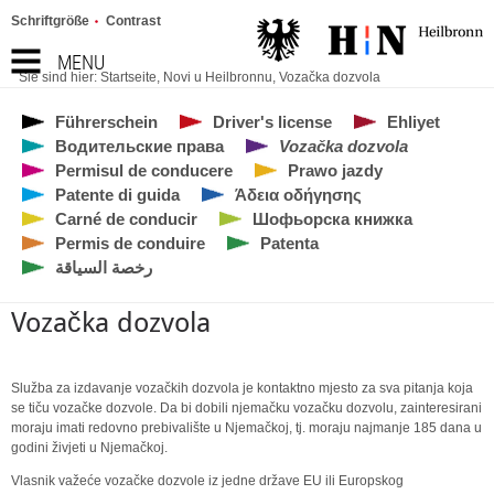
Schriftgröße
Contrast
MENU
Sie sind hier:
Startseite
,
Novi u Heilbronnu
,
Vozačka dozvola
Führerschein
Driver's license
Ehliyet
Водительские права
Vozačka dozvola
Permisul de conducere
Prawo jazdy
Patente di guida
Άδεια οδήγησης
Carné de conducir
Шофьорска книжка
Permis de conduire
Patenta
رخصة السياقة
Vozačka dozvola
Služba za izdavanje vozačkih dozvola je kontaktno mjesto za sva pitanja koja
se tiču vozačke dozvole. Da bi dobili njemačku vozačku dozvolu, zainteresirani
moraju imati redovno prebivalište u Njemačkoj, tj. moraju najmanje 185 dana u
godini živjeti u Njemačkoj.
Vlasnik važeće vozačke dozvole iz jedne države EU ili Europskog