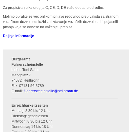
Za prepisivanje katerogija C, CE, D, DE važe dodatne odredbe.
Molimo obratite se već prilikom prijave redovnog prebivališta sa stranom
vozačkom dozvolom službi za izdavanje vozačkih dozvoli da bi pojasnili
pitanja koja se odnose na važenje i prepisa.
Daljnje informacije
Bürgeramt
Führerscheinstelle
Leiter: Toni Sabo
Marktplatz 7
74072
Heilbronn
Fax:
07131 56-3789
E-mail:
fuehrerscheinstelle
@
heilbronn.de
Erreichbarkeitszeiten
Montag: 8.30 bis 12 Uhr
Dienstag: geschlossen
Mittwoch: 8.30 bis 12 Uhr
Donnerstag 14 bis 18 Uhr