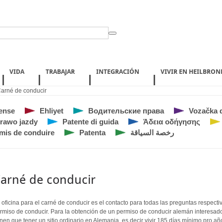
VIDA
TRABAJAR
INTEGRACIÓN
VIVIR EN HEILBRON
arné de conducir
cense
Ehliyet
Водительские права
Vozačka 
rawo jazdy
Patente di guida
Άδεια οδήγησης
mis de conduire
Patenta
رخصة السياقة
arné de conducir
 oficina para el carné de conducir es el contacto para todas las preguntas respecti
rmiso de conducir. Para la obtención de un permiso de conducir alemán interesad
enen que tener un sitio ordinario en Alemania, es decir vivir 185 días mínimo pro añ