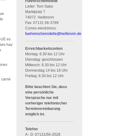
Führerscheinstelle
Leiter: Toni Sabo
Marktplatz 7
que
74072
Heilbronn
to
Fax:
07131 56-3789
Correo electrónico:
fuehrerscheinstelle
@
heilbronn.de
o-UE es
íses hay
Erreichbarkeitszeiten
e
Montag: 8.30 bis 12 Uhr
Dienstag: geschlossen
iones
Mittwoch: 8.30 bis 12 Uhr
Donnerstag 14 bis 18 Uhr
Freitag: 8.30 bis 12 Uhr
l carné
Bitte beachten Sie, dass
eine persönliche
Vorsprache nur mit
vorheriger telefonischer
Terminvereinbarung
möglich ist.
Telefon
A - D: 07131/56-2028