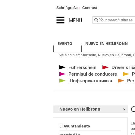
Schriftgröße
Contrast
MENU
EVENTO
NUEVO EN HEILBRONN
Sie sind hier:
Startseite
,
Nuevo en Heilbronn
,
C
Führerschein
Driver's li
Permisul de conducere
P
Шофьорска книжка
Per
C
Nuevo en Heilbronn
La
El Ayuntamiento
pe
ti