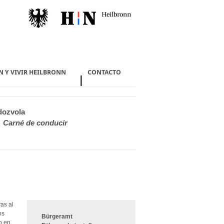
N Y VIVIR HEILBRONN
CONTACTO
dozvola
Carné de conducir
vas al
os
Bürgeramt
o en