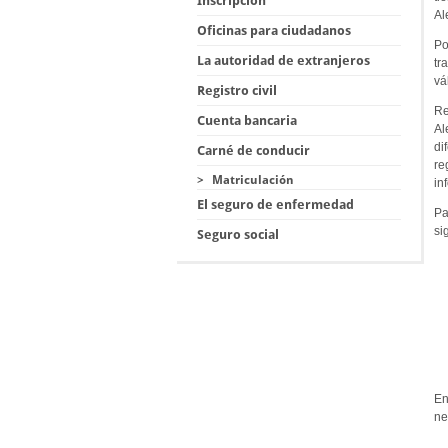
Inscripción
Al
Oficinas para ciudadanos
Po
La autoridad de extranjeros
tr
vá
Registro civil
Re
Cuenta bancaria
Al
di
Carné de conducir
re
>
Matriculación
in
El seguro de enfermedad
Pa
si
Seguro social
En
ne