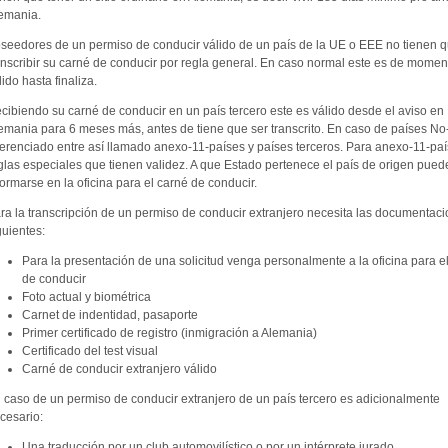
emania.
seedores de un permiso de conducir válido de un país de la UE o EEE no tienen 
anscribir su carné de conducir por regla general. En caso normal este es de momen
lido hasta finaliza.
cibiendo su carné de conducir en un país tercero este es válido desde el aviso en
emania para 6 meses más, antes de tiene que ser transcrito. En caso de países N
ferenciado entre así llamado anexo-11-países y países terceros. Para anexo-11-pa
glas especiales que tienen validez. A que Estado pertenece el país de origen pued
formarse en la oficina para el carné de conducir.
ra la transcripción de un permiso de conducir extranjero necesita las documentac
guientes:
Para la presentación de una solicitud venga personalmente a la oficina para e
de conducir
Foto actual y biométrica
Carnet de indentidad, pasaporte
Primer certificado de registro (inmigración a Alemania)
Certificado del test visual
Carné de conducir extranjero válido
 caso de un permiso de conducir extranjero de un país tercero es adicionalmente
cesario:
Una traducción por un club automovilístico o por un intérprete jurado