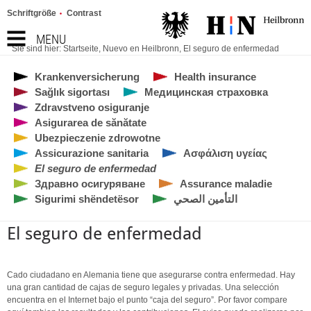
Schriftgröße
Contrast
MENU
Sie sind hier:
Startseite
,
Nuevo en Heilbronn
,
El seguro de enfermedad
Krankenversicherung
Health insurance
Sağlık sigortası
Медицинская страховка
Zdravstveno osiguranje
Asigurarea de sănătate
Ubezpieczenie zdrowotne
Assicurazione sanitaria
Ασφάλιση υγείας
El seguro de enfermedad
Здравно осигуряване
Assurance maladie
Sigurimi shëndetësor
التأمين الصحي
El seguro de enfermedad
Cado ciudadano en Alemania tiene que asegurarse contra enfermedad. Hay
una gran cantidad de cajas de seguro legales y privadas. Una selección
encuentra en el Internet bajo el punto “caja del seguro”. Por favor compare