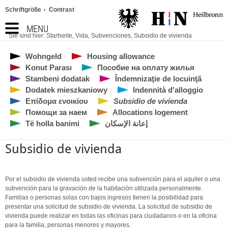
Schriftgröße
Contrast
MENU
Sie sind hier:
Startseite
,
Vida
,
Subvenciones
,
Subsidio de vivienda
Wohngeld
Housing allowance
Konut Parası
Пособие на оплату жилья
Stambeni dodatak
Îndemnizaţie de locuinţă
Dodatek mieszkaniowy
Indennità d'alloggio
Επίδομα ενοικίου
Subsidio de vivienda
Помощи за наем
Allocations logement
Të holla banimi
إعانة الإسكان
Subsidio de vivienda
Por el subsidio de vivienda usted recibe una subvención para el aquiler o una
subvención para la gravación de la habitación utilizada personalmente.
Familias o personas solas con bajos ingresos tienen la posibilidad para
presentar una solicitud de subsidio de vivienda. La solicitud de subsidio de
vivienda puede realizar en todas las oficinas para ciudadanos o en la oficina
para la familia, personas menores y mayores.