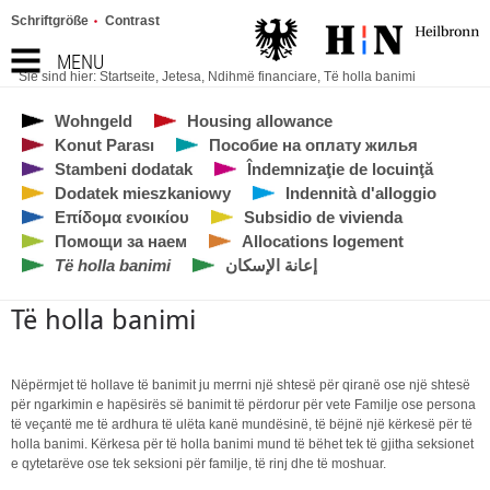
Schriftgröße
Contrast
MENU
Sie sind hier:
Startseite
,
Jetesa
,
Ndihmë financiare
,
Të holla banimi
Wohngeld
Housing allowance
Konut Parası
Пособие на оплату жилья
Stambeni dodatak
Îndemnizaţie de locuinţă
Dodatek mieszkaniowy
Indennità d'alloggio
Επίδομα ενοικίου
Subsidio de vivienda
Помощи за наем
Allocations logement
Të holla banimi
إعانة الإسكان
Të holla banimi
Nëpërmjet të hollave të banimit ju merrni një shtesë për qiranë ose një shtesë
për ngarkimin e hapësirës së banimit të përdorur për vete Familje ose persona
të veçantë me të ardhura të ulëta kanë mundësinë, të bëjnë një kërkesë për të
holla banimi. Kërkesa për të holla banimi mund të bëhet tek të gjitha seksionet
e qytetarëve ose tek seksioni për familje, të rinj dhe të moshuar.