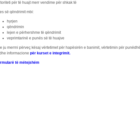
toriteti për të huajt merr vendime për shkak të
jes së qëndrimit mbi:
hyrjen
qëndrimin
lejen e përhershme të qëndrimit
veprimtarinë e punës së të huajve
je ju merrni përveç kësaj vërtetimet për hapësirën e banimit, vërtetimin për punëdh
 dhe informacione
për kurset e integrimit.
rmularë të mëtejshëm