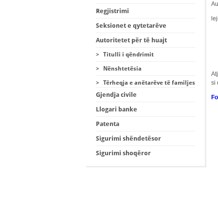
Au
Regjistrimi
le
Seksionet e qytetarëve
Autoritetet për të huajt
>
Titulli i qëndrimit
>
Nënshtetësia
At
si
>
Tërheqja e anëtarëve të familjes
Gjendja civile
Fo
Llogari banke
Patenta
Sigurimi shëndetësor
Sigurimi shoqëror