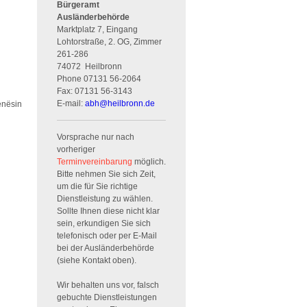
Bürgeramt
Ausländerbehörde
Marktplatz 7, Eingang
Lohtorstraße, 2. OG, Zimmer
261-286
74072
Heilbronn
Phone
07131 56-2064
Fax:
07131 56-3143
E-mail:
abh
@
heilbronn.de
ënësin
Vorsprache nur nach
vorheriger
Terminvereinbarung
möglich.
Bitte nehmen Sie sich Zeit,
um die für Sie richtige
Dienstleistung zu wählen.
Sollte Ihnen diese nicht klar
sein, erkundigen Sie sich
telefonisch oder per E-Mail
bei der Ausländerbehörde
(siehe Kontakt oben).
Wir behalten uns vor, falsch
gebuchte Dienstleistungen