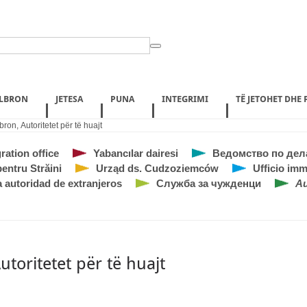
ILBRON
JETESA
PUNA
INTEGRIMI
TË JETOHET DHE
bron
,
Autoritetet për të huajt
ration office
Yabancılar dairesi
Ведомство по дел
pentru Străini
Urząd ds. Cudzoziemców
Ufficio im
 autoridad de extranjeros
Служба за чужденци
Au
utoritetet për të huajt