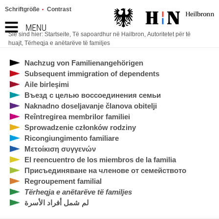
Schriftgröße
Contrast
MENU
Sie sind hier:
Startseite
,
Të sapoardhur në Hailbron
,
Autoritetet për të
huajt
,
Tërheqja e anëtarëve të familjes
Nachzug von Familienangehörigen
Subsequent immigration of dependents
Aile birleşimi
Въезд с целью воссоединения семьи
Naknadno doseljavanje članova obitelji
Reîntregirea membrilor familiei
Sprowadzenie członków rodziny
Ricongiungimento familiare
Μετοίκιση συγγενών
El reencuentro de los miembros de la familia
Присъединяване на членове от семейството
Regroupement familial
Tërheqja e anëtarëve të familjes
لم شمل أفراد الأسرة