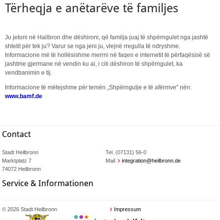
Tërheqja e anëtarëve të familjes
Ju jetoni në Hailbron dhe dëshironi, që familja juaj të shpërngulet nga jashtë
shtetit për tek ju? Varur se nga jeni ju, vlejnë rregulla të ndryshme.
Informacione më të hollësishme merrni në faqen e internetit të përfaqësisë së
jashtme gjermane në vendin ku ai, i cili dëshiron të shpërngulet, ka
vendbanimin e tij.
Informacione të mëtejshme për temën „Shpërngulje e të afërmve" nën:
www.bamf.de
Contact
Stadt Heilbronn
Tel. (07131) 56-0
Marktplatz 7
Mail:
integration@heilbronn.de
74072 Heilbronn
Service & Informationen
© 2026 Stadt Heilbronn
Impressum