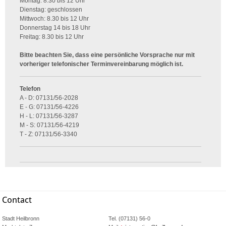
Montag: 8.30 bis 12 Uhr
Dienstag: geschlossen
Mittwoch: 8.30 bis 12 Uhr
Donnerstag 14 bis 18 Uhr
Freitag: 8.30 bis 12 Uhr
Bitte beachten Sie, dass eine persönliche Vorsprache nur mit
vorheriger telefonischer Terminvereinbarung möglich ist.
Telefon
A - D: 07131/56-2028
E - G: 07131/56-4226
H - L: 07131/56-3287
M - S: 07131/56-4219
T - Z: 07131/56-3340
Contact
Stadt Heilbronn
Tel. (07131) 56-0