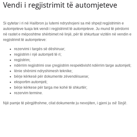
Vendi i regjistrimit të automjeteve
Si qytetar i ri në Hailbron ju lutemi ndryshojeni sa më shpejt regjistrimin e
automjeteve tuaja tek vendi i regjistrimit të automjeteve. Ju mund të përdorni
në rastet e mëposhtme shërbimet në linjë, për të shkurtuar vizitën në vendin e
regjistrimit të automjeteve:
rezervimi i targës së dëshiruar;
regjistrim i një automjeti të ri;
regjistrim;
ndërrim regjistrimi ose çregjistrim respektivisht ndërrim targe automjeti;
lënie shënimi ndryshimesh teknike;
bërje kërkesë për dokumente zëvendësuese;
eksportim automjeti;
bërje kërkese për targa me kohë të shkurtër;
rezervim termine.
në linjë
Një pamje të përgjithshme, cilat dokumente ju nevojiten, i gjeni ju
.