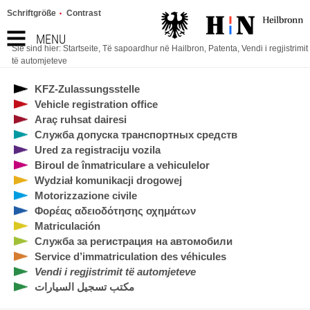
Schriftgröße
Contrast
MENU
Sie sind hier:
Startseite
,
Të sapoardhur në Hailbron
,
Patenta
,
Vendi i regjistrimit
të automjeteve
KFZ-Zulassungsstelle
Vehicle registration office
Araç ruhsat dairesi
Служба допуска транспортных средств
Ured za registraciju vozila
Biroul de înmatriculare a vehiculelor
Wydział komunikacji drogowej
Motorizzazione civile
Φορέας αδειοδότησης οχημάτων
Matriculación
Служба за регистрация на автомобили
Service d’immatriculation des véhicules
Vendi i regjistrimit të automjeteve
مكتب تسجيل السيارات