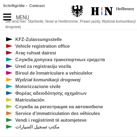
Schriftgröße
Contrast
MENU
Sie sind hier:
Startseite
,
Nowi w Heilbronnie
,
Prawo jazdy
,
Wydział komunikacji
drogowej
KFZ-Zulassungsstelle
Vehicle registration office
Araç ruhsat dairesi
Служба допуска транспортных средств
Ured za registraciju vozila
Biroul de înmatriculare a vehiculelor
Wydział komunikacji drogowej
Motorizzazione civile
Φορέας αδειοδότησης οχημάτων
Matriculación
Служба за регистрация на автомобили
Service d’immatriculation des véhicules
Vendi i regjistrimit të automjeteve
مكتب تسجيل السيارات