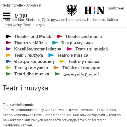
Schriftgröße
Contrast
MENU
Sie sind hier:
Startseite
,
Życie prywatne i publiczne w Heilbronnie
,
Kultura i
czas wolny
,
Teatr i muzyka
Theater und Musik
Theater and music
Tiyatro ve Müzik
Театр и музыка
Kazalište/teatar i glazba
Teatru și muzică
Teatr i muzyka
Teatro e musica
Θέατρο και μουσική
Teatro y música
Театър и музика
Théâtre et musique
Teatri dhe muzika
المسرح والموسيقى
Teatr i muzyka
Teatr w Heilbronnie
Teatr w Heilbronnie należy wraz ze swoimi trzema scenami – Duża Scena,
Scena komediowa i Boxx – oraz z ponad 160.000 odwiedzającymi w roku do
największych kulturalnych magnesów przyciągających gości regionu
Heilbronn-Franken.