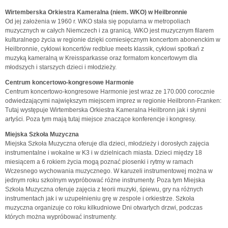
Wirtemberska Orkiestra Kameralna (niem. WKO) w Heilbronnie
Od jej założenia w 1960 r. WKO stała się popularna w metropoliach
muzycznych w całych Niemczech i za granicą. WKO jest muzycznym filarem
kulturalnego życia w regionie dzięki comiesięcznym koncertom abonenckim w
Heilbronnie, cyklowi koncertów redblue meets klassik, cyklowi spotkań z
muzyką kameralną w Kreissparkasse oraz formatom koncertowym dla
młodszych i starszych dzieci i młodzieży.
Centrum koncertowo-kongresowe Harmonie
Centrum koncertowo-kongresowe Harmonie jest wraz ze 170.000 corocznie
odwiedzającymi największym miejscem imprez w regionie Heilbronn-Franken:
Tutaj występuje Wirtemberska Orkiestra Kameralna Heilbronn jak i słynni
artyści. Poza tym mają tutaj miejsce znaczące konferencje i kongresy.
Miejska Szkoła Muzyczna
Miejska Szkoła Muzyczna oferuje dla dzieci, młodzieży i dorosłych zajęcia
instrumentalne i wokalne w K3 i w dzielnicach miasta. Dzieci między 18
miesiącem a 6 rokiem życia mogą poznać piosenki i rytmy w ramach
Wczesnego wychowania muzycznego. W karuzeli instrumentowej można w
jednym roku szkolnym wypróbować różne instrumenty. Poza tym Miejska
Szkoła Muzyczna oferuje zajęcia z teorii muzyki, śpiewu, gry na różnych
instrumentach jak i w uzupełnieniu grę w zespole i orkiestrze. Szkoła
muzyczna organizuje co roku kilkudniowe Dni otwartych drzwi, podczas
których można wypróbować instrumenty.