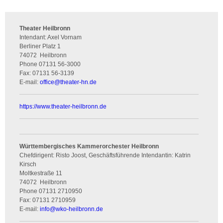
Theater Heilbronn
Intendant: Axel Vornam
Berliner Platz 1
74072
Heilbronn
Phone
07131 56-3000
Fax:
07131 56-3139
E-mail:
office
@
theater-hn.de
https://www.theater-heilbronn.de
Württembergisches Kammerorchester Heilbronn
Chefdirigent: Risto Joost, Geschäftsführende Intendantin: Katrin
Kirsch
Moltkestraße 11
74072
Heilbronn
Phone
07131 2710950
Fax:
07131 2710959
E-mail:
info
@
wko-heilbronn.de